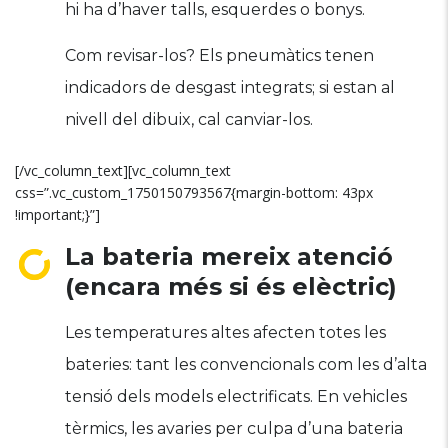
hi ha d’haver talls, esquerdes o bonys.
Com revisar-los? Els pneumàtics tenen
indicadors de desgast integrats; si estan al
nivell del dibuix, cal canviar-los.
[/vc_column_text][vc_column_text
css=”.vc_custom_1750150793567{margin-bottom: 43px
!important;}”]
La bateria mereix atenció
(encara més si és elèctric)
Les temperatures altes afecten totes les
bateries: tant les convencionals com les d’alta
tensió dels models electrificats. En vehicles
tèrmics, les avaries per culpa d’una bateria