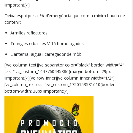
!important;}”]
Deixa espai per al
kit
d’emergència que com a mínim hauria de
contenir:
Armilles reflectores
Triangles o balises V-16 homologades
Llanterna, aigua i carregador de mòbil
[/vc_column_text][vc_separator color=”black” border_width=”4″
css=”.vc_custom_1447760445886{margin-bottom: 29px
!important;}”][vc_row_inner][vc_column_inner width=”1/2″]
[vc_column_text css=”.vc_custom_1750153581610{border-
bottom-width: 30px !important;}”]