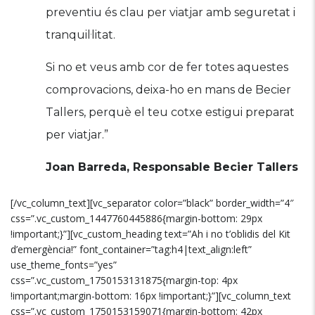
preventiu és clau per viatjar amb seguretat i
tranquil·litat.
Si no et veus amb cor de fer totes aquestes
comprovacions, deixa-ho en mans de Becier
Tallers, perquè el teu cotxe estigui preparat
per viatjar.”
Joan Barreda, Responsable Becier Tallers
[/vc_column_text][vc_separator color=”black” border_width=”4″
css=”.vc_custom_1447760445886{margin-bottom: 29px
!important;}”][vc_custom_heading text=”Ah i no t’oblidis del Kit
d’emergència!” font_container=”tag:h4|text_align:left”
use_theme_fonts=”yes”
css=”.vc_custom_1750153131875{margin-top: 4px
!important;margin-bottom: 16px !important;}”][vc_column_text
css=”.vc_custom_1750153159071{margin-bottom: 42px