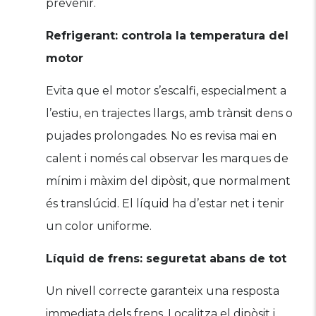
prevenir.
Refrigerant: controla la temperatura del
motor
Evita que el motor s’escalfi, especialment a
l’estiu, en trajectes llargs, amb trànsit dens o
pujades prolongades. No es revisa mai en
calent i només cal observar les marques de
mínim i màxim del dipòsit, que normalment
és translúcid. El líquid ha d’estar net i tenir
un color uniforme.
Líquid de frens: seguretat abans de tot
Un nivell correcte garanteix una resposta
immediata dels frens. Localitza el dipòsit i