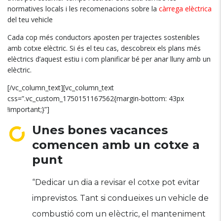
normatives locals i les recomenacions sobre la
càrrega elèctrica
del teu vehicle
Cada cop més conductors aposten per trajectes sostenibles
amb cotxe elèctric. Si és el teu cas, descobreix els plans més
elèctrics d’aquest estiu i com planificar bé per anar lluny amb un
elèctric.
[/vc_column_text][vc_column_text
css=”.vc_custom_1750151167562{margin-bottom: 43px
!important;}”]
Unes bones vacances
comencen amb un cotxe a
punt
“Dedicar un dia a revisar el cotxe pot evitar
imprevistos. Tant si condueixes un vehicle de
combustió com un elèctric, el manteniment