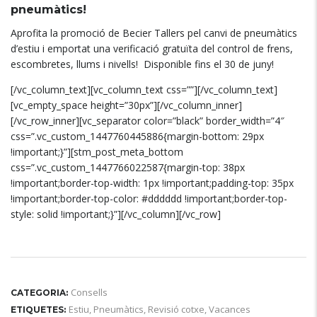
pneumàtics!
Aprofita la promoció de Becier Tallers pel canvi de pneumàtics
d’estiu i emportat una verificació gratuïta del control de frens,
escombretes, llums i nivells! Disponible fins el 30 de juny!
[/vc_column_text][vc_column_text css=””][/vc_column_text]
[vc_empty_space height=”30px”][/vc_column_inner]
[/vc_row_inner][vc_separator color=”black” border_width=”4″
css=”.vc_custom_1447760445886{margin-bottom: 29px
!important;}”][stm_post_meta_bottom
css=”.vc_custom_1447766022587{margin-top: 38px
!important;border-top-width: 1px !important;padding-top: 35px
!important;border-top-color: #dddddd !important;border-top-
style: solid !important;}”][/vc_column][/vc_row]
Consells
CATEGORIA:
Estiu
,
Pneumàtics
,
Revisió cotxe
,
Vacances
ETIQUETES: