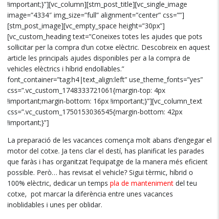
!important;}”][vc_column][stm_post_title][vc_single_image
image=”4334″ img_size=”full” alignment=”center” css=””]
[stm_post_image][vc_empty_space height=”30px”]
[vc_custom_heading text=”Coneixes totes les ajudes que pots
sol·licitar per la compra d’un cotxe elèctric. Descobreix en aquest
article les principals ajudes disponibles per a la compra de
vehicles elèctrics i híbrid endollables.”
font_container=”tag:h4|text_align:left” use_theme_fonts=”yes”
css=”.vc_custom_1748333721061{margin-top: 4px
!important;margin-bottom: 16px !important;}”][vc_column_text
css=”.vc_custom_1750153036545{margin-bottom: 42px
!important;}”]
La preparació de les vacances comença molt abans d’engegar el
motor del cotxe. Ja tens clar el destí, has planificat les parades
que faràs i has organitzat l’equipatge de la manera més eficient
possible. Però… has revisat el vehicle? Sigui tèrmic, híbrid o
100% elèctric, dedicar un temps
pla de manteniment
del teu
cotxe, pot marcar la diferència entre unes vacances
inoblidables i unes per oblidar.