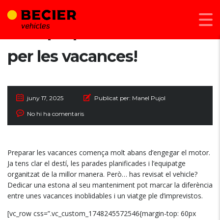
Com preparar el teu cotxe
per les vacances!
juny 17, 2025
Publicat per:
Manel Pujol
No hi ha comentaris
Preparar les vacances comença molt abans d’engegar el motor.
Ja tens clar el destí, les parades planificades i l’equipatge
organitzat de la millor manera. Però… has revisat el vehicle?
Dedicar una estona al seu manteniment pot marcar la diferència
entre unes vacances inoblidables i un viatge ple d’imprevistos.
[vc_row css=”.vc_custom_1748245572546{margin-top: 60px