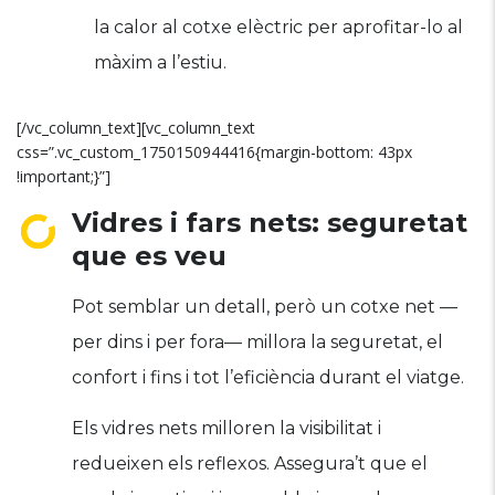
la calor al cotxe elèctric per aprofitar-lo al
màxim a l’estiu.
[/vc_column_text][vc_column_text
css=”.vc_custom_1750150944416{margin-bottom: 43px
!important;}”]
Vidres i fars nets: seguretat
que es veu
Pot semblar un detall, però un cotxe net —
per dins i per fora— millora la seguretat, el
confort i fins i tot l’eficiència durant el viatge.
Els vidres nets milloren la visibilitat i
redueixen els reflexos. Assegura’t que el