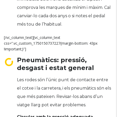
comprova les marques de mínim i màxim. Cal
canviar-lo cada dos anys o si notes el pedal
més tou de l’habitual.
[/vc_column_text][vc_column_text
css=”.vc_custom_1750150737227{margin-bottom: 43px
!important;}”]
Pneumàtics: pressió,
desgast i estat general
Les rodes són l’únic punt de contacte entre
el cotxe i la carretera, i els pneumàtics són els
que més pateixen. Revisar-los abans d’un
viatge llarg pot evitar problemes.
Circular amb la pressió adequada