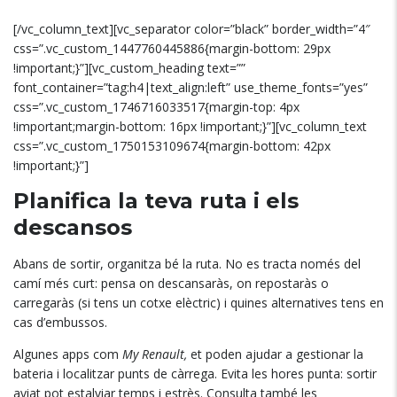
[/vc_column_text][vc_separator color=”black” border_width=”4″
css=”.vc_custom_1447760445886{margin-bottom: 29px
!important;}”][vc_custom_heading text=””
font_container=”tag:h4|text_align:left” use_theme_fonts=”yes”
css=”.vc_custom_1746716033517{margin-top: 4px
!important;margin-bottom: 16px !important;}”][vc_column_text
css=”.vc_custom_1750153109674{margin-bottom: 42px
!important;}”]
Planifica la teva ruta i els
descansos
Abans de sortir, organitza bé la ruta. No es tracta només del
camí més curt: pensa on descansaràs, on repostaràs o
carregaràs (si tens un cotxe elèctric) i quines alternatives tens en
cas d’embussos.
Algunes apps com
My Renault,
et poden ajudar a gestionar la
bateria i localitzar punts de càrrega. Evita les hores punta: sortir
aviat pot estalviar temps i estrès. Consulta també les