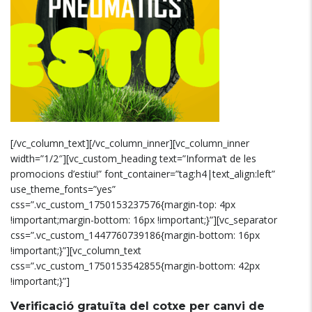
[/vc_column_text][/vc_column_inner][vc_column_inner
width=”1/2″][vc_custom_heading text=”Informa’t de les
promocions d’estiu!” font_container=”tag:h4|text_align:left”
use_theme_fonts=”yes”
css=”.vc_custom_1750153237576{margin-top: 4px
!important;margin-bottom: 16px !important;}”][vc_separator
css=”.vc_custom_1447760739186{margin-bottom: 16px
!important;}”][vc_column_text
css=”.vc_custom_1750153542855{margin-bottom: 42px
!important;}”]
Verificació gratuïta del cotxe per canvi de