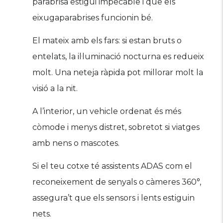
parabrisa estigui impecable i que els
eixugaparabrises funcionin bé.
El mateix amb els fars: si estan bruts o
entelats, la il·luminació nocturna es redueix
molt. Una neteja ràpida pot millorar molt la
visió a la nit.
A l’interior, un vehicle ordenat és més
còmode i menys distret, sobretot si viatges
amb nens o mascotes.
Si el teu cotxe té assistents ADAS com el
reconeixement de senyals o càmeres 360°,
assegura’t que els sensors i lents estiguin
nets.