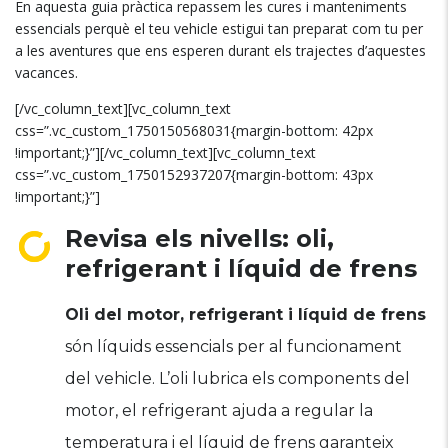
En aquesta guia pràctica repassem les cures i manteniments
essencials perquè el teu vehicle estigui tan preparat com tu per
a les aventures que ens esperen durant els trajectes d’aquestes
vacances.
[/vc_column_text][vc_column_text
css=”.vc_custom_1750150568031{margin-bottom: 42px
!important;}”][/vc_column_text][vc_column_text
css=”.vc_custom_1750152937207{margin-bottom: 43px
!important;}”]
Revisa els nivells: oli,
refrigerant i líquid de frens
Oli del motor, refrigerant i líquid de frens
són líquids essencials per al funcionament
del vehicle. L’oli lubrica els components del
motor, el refrigerant ajuda a regular la
temperatura i el líquid de frens garanteix