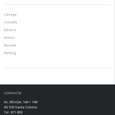
Càrrega
Consells
Elèctrics
Motors
Novetat
Renting
CONTACTE
Av. d’Enclar, 144 > 148
AD 500 Santa Coloma
Tel.: 871 800