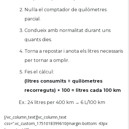
Nul·la el comptador de quilòmetres
parcial.
Condueix amb normalitat durant uns
quants dies.
Torna a repostar i anota els litres necessaris
per tornar a omplir.
Fes el càlcul:
(litres consumits ÷ quilòmetres
recorreguts) × 100 = litres cada 100 km
Ex.: 24 litres per 400 km → 6 L/100 km
[/vc_column_text][vc_column_text
css=”.vc_custom_1751018399610{margin-bottom: 43px