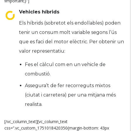
!important;}”]
Vehicles híbrids
Els híbrids (sobretot els endollables) poden
tenir un consum molt variable segons l’ús
que es faci del motor elèctric. Per obtenir un
valor representatiu:
Fes el càlcul com en un vehicle de
combustió.
Assegura’t de fer recorreguts mixtos
(ciutat i carretera) per una mitjana més
realista.
[/vc_column_text][vc_column_text
css=”.vc_custom_1751018420350{margin-bottom: 43px