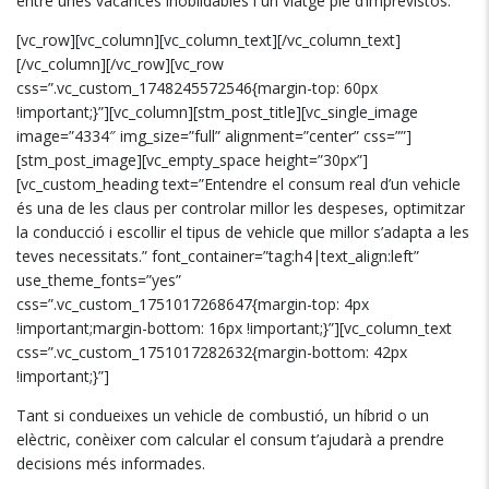
entre unes vacances inoblidables i un viatge ple d’imprevistos.
[vc_row][vc_column][vc_column_text][/vc_column_text]
[/vc_column][/vc_row][vc_row
css=”.vc_custom_1748245572546{margin-top: 60px
!important;}”][vc_column][stm_post_title][vc_single_image
image=”4334″ img_size=”full” alignment=”center” css=””]
[stm_post_image][vc_empty_space height=”30px”]
[vc_custom_heading text=”Entendre el consum real d’un vehicle
és una de les claus per controlar millor les despeses, optimitzar
la conducció i escollir el tipus de vehicle que millor s’adapta a les
teves necessitats.” font_container=”tag:h4|text_align:left”
use_theme_fonts=”yes”
css=”.vc_custom_1751017268647{margin-top: 4px
!important;margin-bottom: 16px !important;}”][vc_column_text
css=”.vc_custom_1751017282632{margin-bottom: 42px
!important;}”]
Tant si condueixes un vehicle de combustió, un híbrid o un
elèctric, conèixer com calcular el consum t’ajudarà a prendre
decisions més informades.