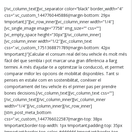
[/vc_column_text][vc_separator color=”black” border_width=”4″
css=”.vc_custom_1447760445886{margin-bottom: 29px
!important;}”][vc_row_inner][vc_column_inner width=”1/4″]
[vc_single_image image=”7758″ img_size=”” css=””]
[vc_empty_space height=”30px”][/vc_column_inner]
[vc_column_inner width=”1/2″][vc_column_text
css=”.vc_custom_1751368871789{margin-bottom: 42px
!important;}”]Calcular el consum real del teu vehicle és molt més
fàcil del que sembla i pot marcar una gran diferència a llarg
termini. A més d’ajudar-te a optimitzar la conducció, et permet
comparar millor les opcions de mobilitat disponibles. Tant si
penses en estalvi com en sostenibilitat, conèixer el
comportament del teu vehicle és el primer pas per prendre
bones decisions.[/vc_column_text][vc_column_text css=””]
[/vc_column_text][/vc_column_inner][vc_column_inner
width=”1/4″][/vc_column_inner][/vc_row_inner]
[stm_post_meta_bottom
css=”.vc_custom_1447766022587{margin-top: 38px
!important;border-top-width: 1px !important;padding-top: 35px
!important;border-top-color: #dddddd !important;border-top-