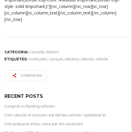
style: solid !important;}”][/vc_column][/vc_row][vc_row]
[vc_column][vc_column_text][/vc_column_text][/vc_column]
[/vc_row]
Consells
,
Motors
CATEGORIA:
combustió
,
consum
,
elèctrics
,
híbrids
,
vehicle
ETIQUETES:
COMPARTEIX
RECENT POSTS
Comprar vs Renting vehicles
Com calcular el consum real del teu vehicle i optimitzar-lo
Com preparar el teu cotxe per les vacances!