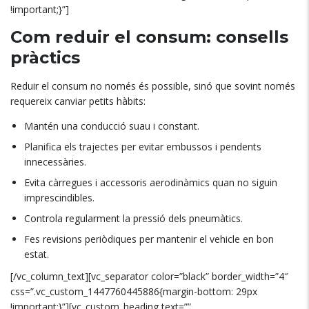
!important;}”]
Com reduir el consum: consells
pràctics
Reduir el consum no només és possible, sinó que sovint només
requereix canviar petits hàbits:
Mantén una conducció suau i constant.
Planifica els trajectes per evitar embussos i pendents
innecessàries.
Evita càrregues i accessoris aerodinàmics quan no siguin
imprescindibles.
Controla regularment la pressió dels pneumàtics.
Fes revisions periòdiques per mantenir el vehicle en bon
estat.
[/vc_column_text][vc_separator color=”black” border_width=”4″
css=”.vc_custom_1447760445886{margin-bottom: 29px
!important;}”][vc_custom_heading text=””