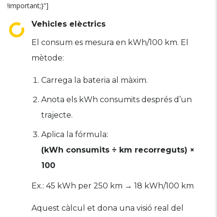
!important;}”]
Vehicles elèctrics
El consum es mesura en kWh/100 km. El
mètode:
Carrega la bateria al màxim.
Anota els kWh consumits després d’un
trajecte.
Aplica la fórmula:
(kWh consumits ÷ km recorreguts) ×
100
Ex.: 45 kWh per 250 km → 18 kWh/100 km
Aquest càlcul et dona una visió real del