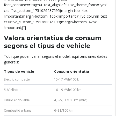
font_container=”tag:h4|text_align:left” use_theme_fonts=”yes”
css=”.vc_custom_1751026237595{margin-top: 4px
!important;margin-bottom: 16px !important;}”][vc_column_text
css=”.vc_custom_1751368845199{margin-bottom: 42px
!important;}”]
Valors orientatius de consum
segons el tipus de vehicle
Tot i que poden variar segons el model, aquí tens unes dades
generals:
Tipus de vehicle
Consum orientatiu
Elèctric compacte
15–17 kWh/100 km
SUV elèctric
16–19 kWh/100 km
Híbrid endollable
4,5–5,5 L/100 km (mixt)
Combustió urbana
6–8 L/100 km