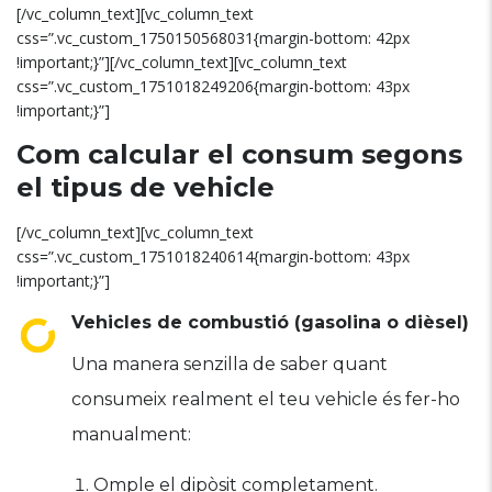
[/vc_column_text][vc_column_text
css=”.vc_custom_1750150568031{margin-bottom: 42px
!important;}”][/vc_column_text][vc_column_text
css=”.vc_custom_1751018249206{margin-bottom: 43px
!important;}”]
Com calcular el consum segons
el tipus de vehicle
[/vc_column_text][vc_column_text
css=”.vc_custom_1751018240614{margin-bottom: 43px
!important;}”]
Vehicles de combustió (gasolina o dièsel)
Una manera senzilla de saber quant
consumeix realment el teu vehicle és fer-ho
manualment:
Omple el dipòsit completament.