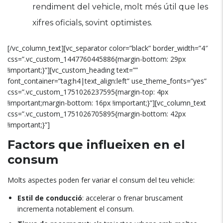
rendiment del vehicle, molt més útil que les
xifres oficials, sovint optimistes.
[/vc_column_text][vc_separator color=”black” border_width=”4″
css=”.vc_custom_1447760445886{margin-bottom: 29px
!important;}”][vc_custom_heading text=””
font_container=”tag:h4|text_align:left” use_theme_fonts=”yes”
css=”.vc_custom_1751026237595{margin-top: 4px
!important;margin-bottom: 16px !important;}”][vc_column_text
css=”.vc_custom_1751026705895{margin-bottom: 42px
!important;}”]
Factors que influeixen en el
consum
Molts aspectes poden fer variar el consum del teu vehicle:
Estil de conducció
: accelerar o frenar bruscament
incrementa notablement el consum.