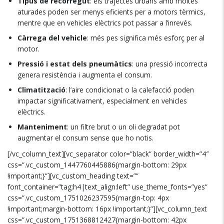
Tipus de recorregut
: els trajectes urbans amb moltes
aturades poden ser menys eficients per a motors tèrmics,
mentre que en vehicles elèctrics pot passar a l’inrevés.
Càrrega del vehicle
: més pes significa més esforç per al
motor.
Pressió i estat dels pneumàtics
: una pressió incorrecta
genera resistència i augmenta el consum.
Climatització
: l’aire condicionat o la calefacció poden
impactar significativament, especialment en vehicles
elèctrics.
Manteniment
: un filtre brut o un oli degradat pot
augmentar el consum sense que ho notis.
[/vc_column_text][vc_separator color=”black” border_width=”4″
css=”.vc_custom_1447760445886{margin-bottom: 29px
!important;}”][vc_custom_heading text=””
font_container=”tag:h4|text_align:left” use_theme_fonts=”yes”
css=”.vc_custom_1751026237595{margin-top: 4px
!important;margin-bottom: 16px !important;}”][vc_column_text
css=”.vc_custom_1751368812427{margin-bottom: 42px