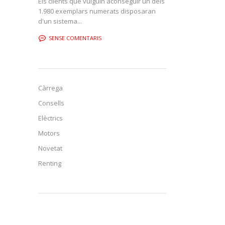
Els clients que vulguin aconseguir un dels
1.980 exemplars numerats disposaran
d'un sistema...
SENSE COMENTARIS
Càrrega
Consells
Elèctrics
Motors
Novetat
Renting