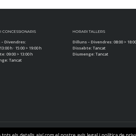
I CONCESSIONARIS
HORARI TALLERS
s – Divendres:
Dilluns – Divendres:
08:00 > 18:0
13:00 h · 15:00 > 19:00 h
Dissabte:
Tancat
te:
09:00 > 13:00 h
Diumenge:
Tancat
nge:
Tancat