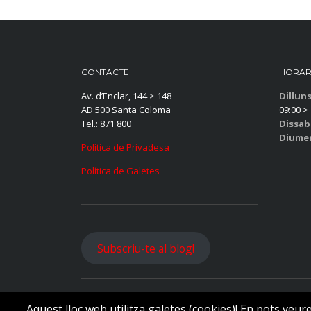
CONTACTE
HORAR
Av. d’Enclar, 144 > 148
Dillun
AD 500 Santa Coloma
09:00 > 
Tel.: 871 800
Dissab
Diume
Política de Privadesa
Política de Galetes
Subscriu-te al blog!
Copyright © Becier Vehicles 2025