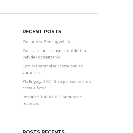
RECENT POSTS
Comprar vs Renting vehicles
Com calcular el consum real del teu
vehicle i optimitzar-lo
Com preparar el teu cotxe per les
vacances!
Pla Engega 2025: Guia per comprar un
cotxe elèctric
Renault 5 TURBO 3E: Obertura de
reserves
POSTS RECENTS