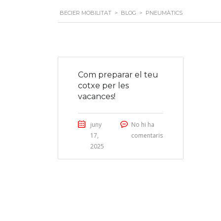
BECIER MOBILITAT
>
BLOG
>
PNEUMÀTICS
Com preparar el teu
cotxe per les
vacances!
juny
No hi ha
17,
comentaris
2025