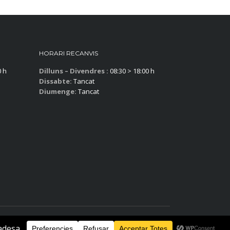
HORARI RECANVIS
0 h
Dilluns – Divendres :
08:30 > 18:00 h
Dissabte:
Tancat
Diumenge:
Tancat