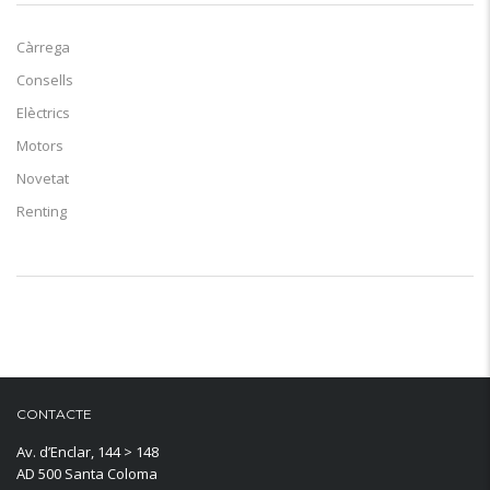
Càrrega
Consells
Elèctrics
Motors
Novetat
Renting
CONTACTE
Av. d’Enclar, 144 > 148
AD 500 Santa Coloma