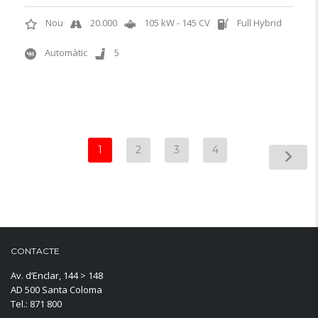
Nou
20.000
105 kW - 145 CV
Full Hybrid
Automàtic
5
1
2
3
4
CONTACTE
Av. d’Enclar, 144 > 148
AD 500 Santa Coloma
Tel.: 871 800