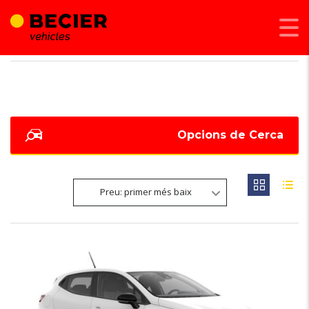
BECIER MOBILITAT
>
LISTINGS
>
RENAULT
Opcions de Cerca
Preu: primer més baix
6