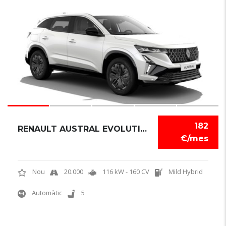
6
1
182
RENAULT AUSTRAL EVOLUTION
€/mes
Nou
20.000
116 kW - 160 CV
Mild Hybrid
Automàtic
5