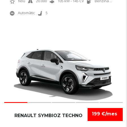
Nou
20.000
105 kW - 145 CV
Benzina
...
Automàtic
5
6
199 €/mes
RENAULT SYMBIOZ TECHNO