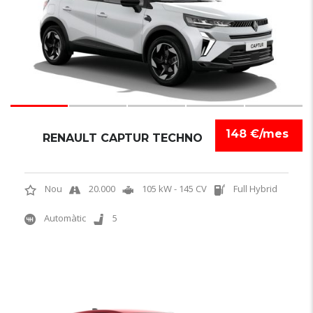
148 €/mes
RENAULT CAPTUR TECHNO
Nou
20.000
105 kW - 145 CV
Full Hybrid
Automàtic
5
6