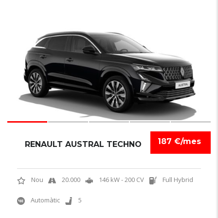
6
1
187 €/mes
RENAULT AUSTRAL TECHNO
Nou
20.000
146 kW - 200 CV
Full Hybrid
Automàtic
5