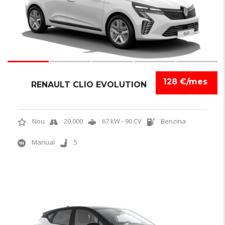
128 €/mes
RENAULT CLIO EVOLUTION
Nou
20.000
67 kW - 90 CV
Benzina
Manual
5
6