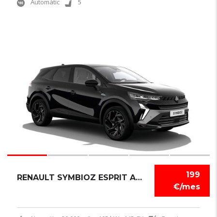
Automàtic
5
6
199
RENAULT SYMBIOZ ESPRIT ALPINE
€/mes