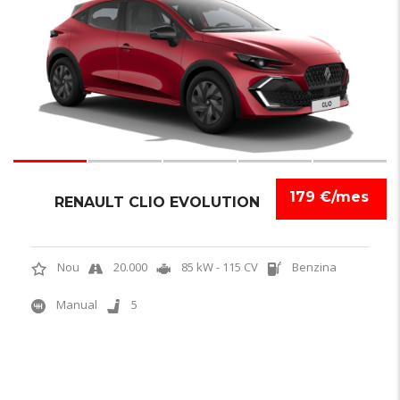
NOVETAT
179 €/mes
RENAULT CLIO EVOLUTION
Nou
20.000
85 kW - 115 CV
Benzina
Manual
5