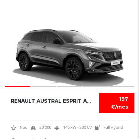
6
1
197
RENAULT AUSTRAL ESPRIT ALPINE
€/mes
Nou
20.000
146 kW - 200 CV
Full Hybrid