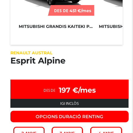
DES DE
451 €/mes
MITSUBISHI GRANDIS KAITEKI PLUS 180...
RENAULT AUSTRAL
Esprit Alpine
197 €/mes
DES DE
IGI INCLÒS
OPCIONS DURACIÓ RENTING​