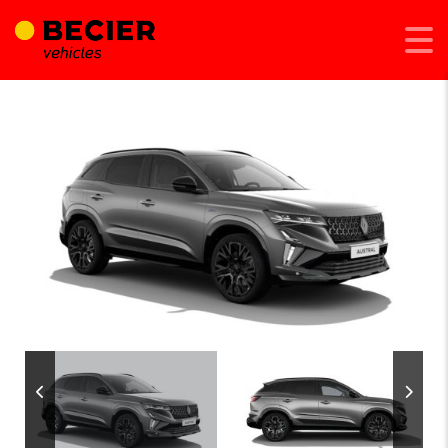
Afegeix a Compara
Comparteix