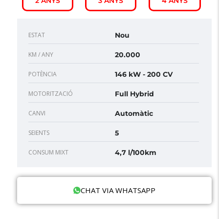
2 ANYS
3 ANYS
4 ANYS
ESTAT
Nou
KM / ANY
20.000
POTÈNCIA
146 kW - 200 CV
MOTORITZACIÓ
Full Hybrid
CANVI
Automàtic
SEIENTS
5
CONSUM MIXT
4,7 l/100km
CHAT VIA WHATSAPP