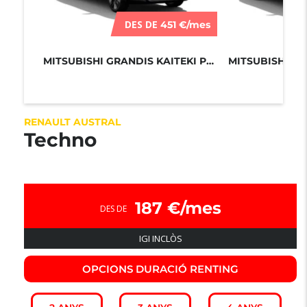
DES DE
451 €/mes
MITSUBISHI GRANDIS KAITEKI PLUS 180...
RENAULT AUSTRAL
Techno
187 €/mes
DES DE
IGI INCLÒS
OPCIONS DURACIÓ RENTING​