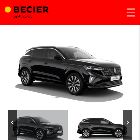
Afegeix a Compara
Comparteix