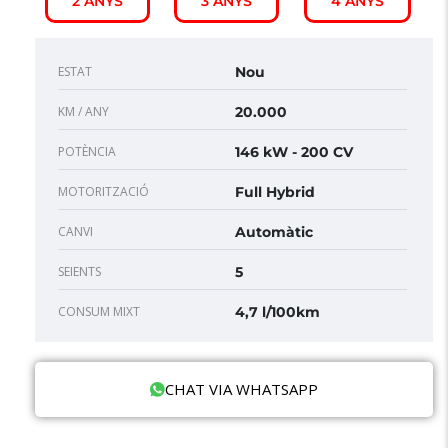
2 ANYS
3 ANYS
4 ANYS
ESTAT
Nou
KM / ANY
20.000
POTÈNCIA
146 kW - 200 CV
MOTORITZACIÓ
Full Hybrid
CANVI
Automàtic
SEIENTS
5
CONSUM MIXT
4,7 l/100km
CHAT VIA WHATSAPP