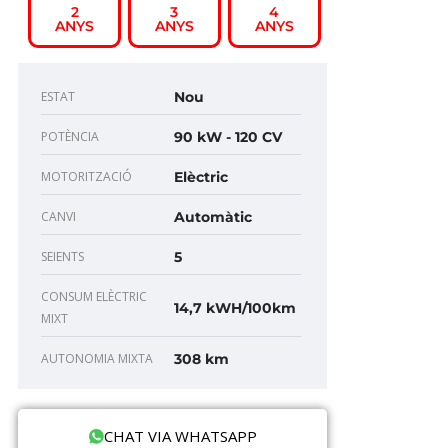
2
3
4
ANYS
ANYS
ANYS
ESTAT
Nou
POTÈNCIA
90 kW - 120 CV
MOTORITZACIÓ
Elèctric
CANVI
Automàtic
SEIENTS
5
CONSUM ELÈCTRIC
14,7 kWH/100km
MIXT
AUTONOMIA MIXTA
308 km
CHAT VIA WHATSAPP