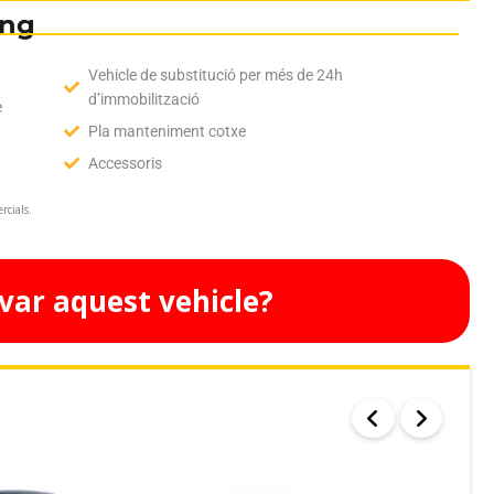
ing
Vehicle de substitució per més de 24h
d’immobilització
e
Pla manteniment cotxe
Accessoris
rcials.
var aquest vehicle?