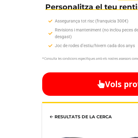
Personalitza el teu rent
Assegurança tot risc (franquicia 300€)
Revisions i manteniment (no inclou peces d
desgast)
Joc de rodes d’estiu/hivern cada dos anys
*Consulta les condicions específiques amb els nostres assessors come
Vols pro
RESULTATS DE LA CERCA