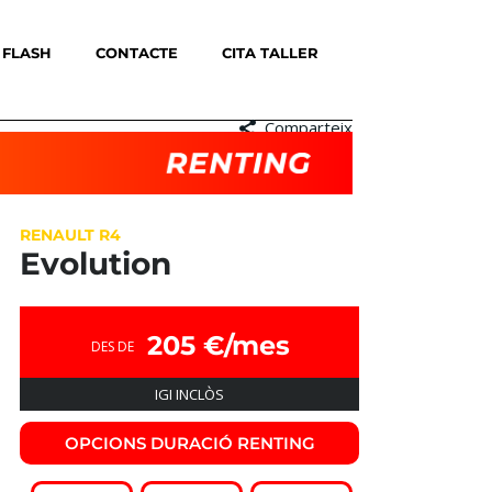
 FLASH
CONTACTE
CITA TALLER
Comparteix
RENAULT R4
Evolution
205 €/mes
DES DE
IGI INCLÒS
OPCIONS DURACIÓ RENTING​