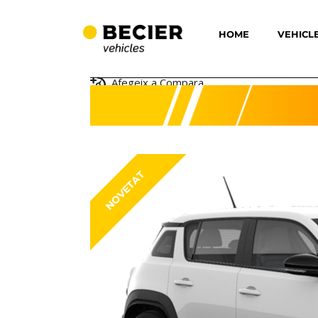
HOME
VEHICL
Afegeix a Compara
NOVETAT