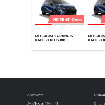
DES DE
451 €/mes
MITSUBISHI GRANDIS
MITSUBIS
KAITEKI PLUS 180...
KAITEKI 
CONTACTE
HORAR
Av. d’Enclar, 144 > 148
Dillun