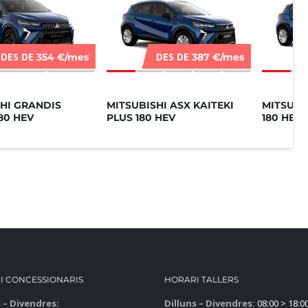
DES DE
DES DE
354 €/mes
387 €/mes
HI GRANDIS
MITSUBISHI ASX KAITEKI
MITSUBI
180 HEV
PLUS 180 HEV
180 HEV
I CONCESSIONARIS
HORARI TALLERS
s – Divendres:
Dilluns – Divendres:
08:00 > 18:0