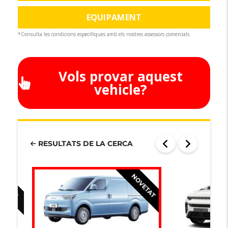
EQUIPAMENT
*Consulta les condicions específiques amb els nostres assessors comercials.
Vols provar aquest
vehicle?
RESULTATS DE LA CERCA
OVETAT
NOVETAT