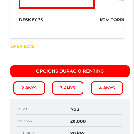
DFSK EC75
DFSK EC75
OPCIONS DURACIÓ RENTING​
2 ANYS
3 ANYS
4 ANYS
ESTAT
Nou
KM / ANY
20.000
POTÈNCIA
70 kW