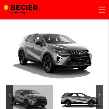
Afegeix a Compara
Comparteix