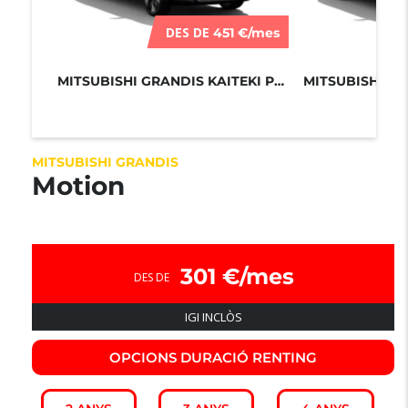
DES DE
451 €/mes
MITSUBISHI GRANDIS KAITEKI PLUS 180...
MITSUBISHI GRANDIS
Motion
301 €/mes
DES DE
IGI INCLÒS
OPCIONS DURACIÓ RENTING​