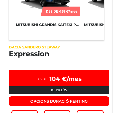
DES DE
451 €/mes
MITSUBISHI GRANDIS KAITEKI PLUS 180...
DACIA SANDERO STEPWAY
Expression
104 €/mes
DES DE
IGI INCLÒS
OPCIONS DURACIÓ RENTING​