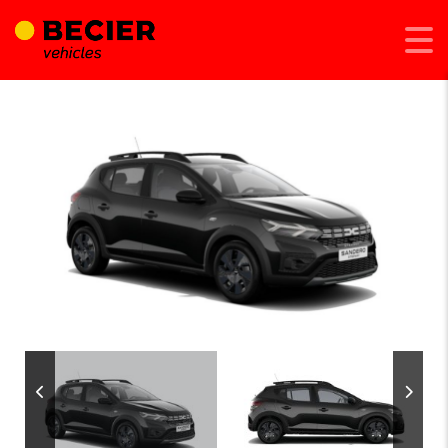
Afegeix a Compara
Comparteix