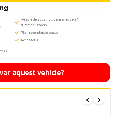
ing
Vehicle de substitució per més de 24h
d’immobilització
e
Pla manteniment cotxe
Accessoris
rcials.
var aquest vehicle?