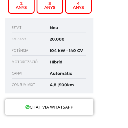
2
3
4
ANYS
ANYS
ANYS
ESTAT
Nou
KM / ANY
20.000
POTÈNCIA
104 kW - 140 CV
MOTORITZACIÓ
Híbrid
CANVI
Automàtic
CONSUM MIXT
4,8 l/100km
CHAT VIA WHATSAPP