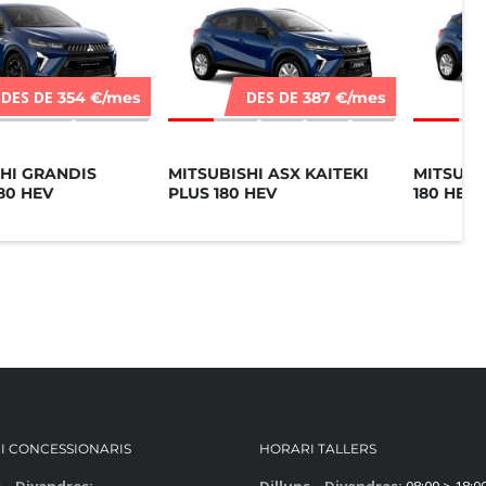
DES DE
DES DE
354 €/mes
387 €/mes
HI GRANDIS
MITSUBISHI ASX KAITEKI
MITSUBI
180 HEV
PLUS 180 HEV
180 HEV
I CONCESSIONARIS
HORARI TALLERS
s – Divendres:
Dilluns – Divendres:
08:00 > 18:0