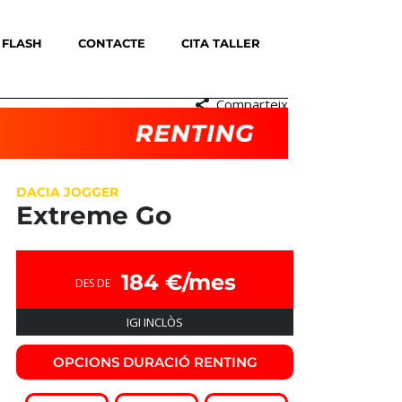
 FLASH
CONTACTE
CITA TALLER
Comparteix
DACIA JOGGER
Extreme Go
184 €/mes
DES DE
IGI INCLÒS
OPCIONS DURACIÓ RENTING​