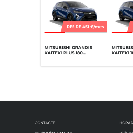
DES DE
451 €/mes
MITSUBISHI GRANDIS
MITSUBIS
KAITEKI PLUS 180...
KAITEKI 
CONTACTE
HORAR
Av. d’Enclar, 144 > 148
Dillun