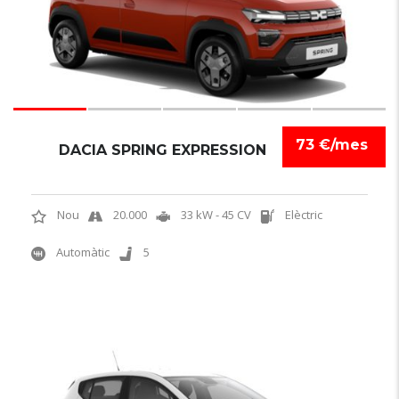
73 €/mes
DACIA SPRING EXPRESSION
Nou
20.000
33 kW - 45 CV
Elèctric
Automàtic
5
6