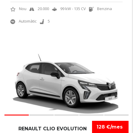
Nou
20.000
99 kW - 135 CV
Benzina
Automàtic
5
6
128 €/mes
RENAULT CLIO EVOLUTION