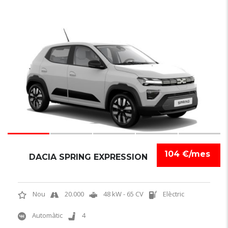
6
104 €/mes
DACIA SPRING EXPRESSION
Nou
20.000
48 kW - 65 CV
Elèctric
Automàtic
4