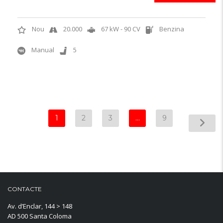
Nou
20.000
67 kW - 90 CV
Benzina
Manual
5
1
2
3
…
9
CONTACTE
Av. d’Enclar, 144 > 148
AD 500 Santa Coloma