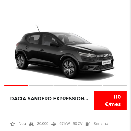
6
110
DACIA SANDERO EXPRESSION TCE
€/mes
Nou
20.000
67 kW - 90 CV
Benzina