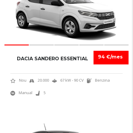
94 €/mes
DACIA SANDERO ESSENTIAL
Nou
20.000
67 kW - 90 CV
Benzina
Manual
5
5