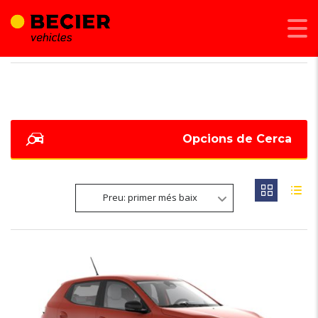
BECIER MOBILITAT
>
LISTINGS
>
SISTEMA INFOENTRETENIMENT 8"
Opcions de Cerca
Preu: primer més baix
6