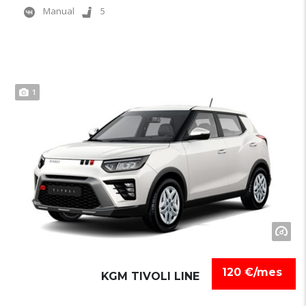
Manual
5
1
120 €/mes
KGM TIVOLI LINE