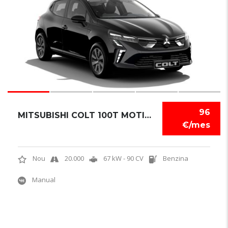
96
MITSUBISHI COLT 100T MOTION
€/mes
Nou
20.000
67 kW - 90 CV
Benzina
Manual