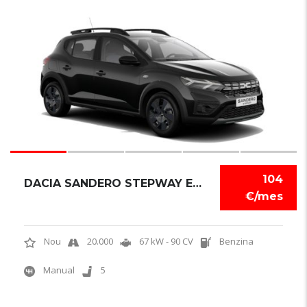
6
104
DACIA SANDERO STEPWAY EXPRESSION
€/mes
Nou
20.000
67 kW - 90 CV
Benzina
Manual
5