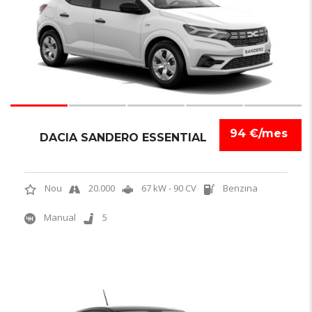
94 €/mes
DACIA SANDERO ESSENTIAL
Nou
20.000
67 kW - 90 CV
Benzina
Manual
5
5