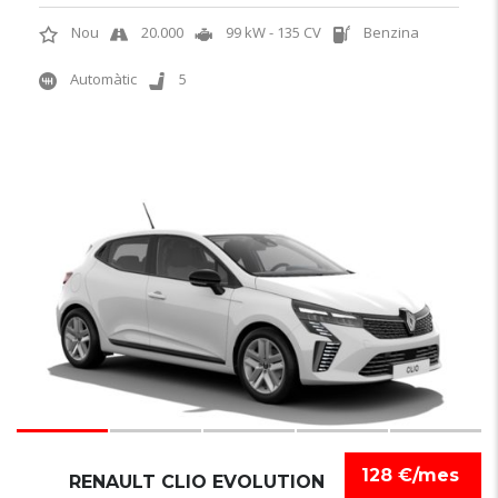
Nou
20.000
99 kW - 135 CV
Benzina
Automàtic
5
6
128 €/mes
RENAULT CLIO EVOLUTION