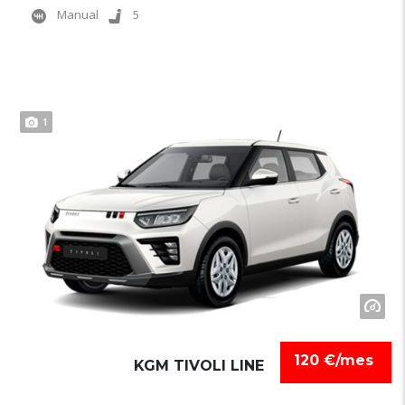
Manual
5
1
120 €/mes
KGM TIVOLI LINE