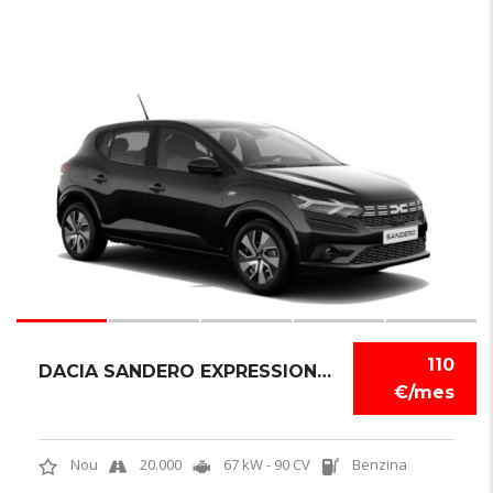
6
110
DACIA SANDERO EXPRESSION TCE
€/mes
Nou
20.000
67 kW - 90 CV
Benzina