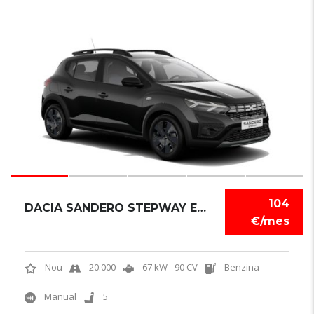
6
104
DACIA SANDERO STEPWAY EXPRESSION
€/mes
Nou
20.000
67 kW - 90 CV
Benzina
Manual
5