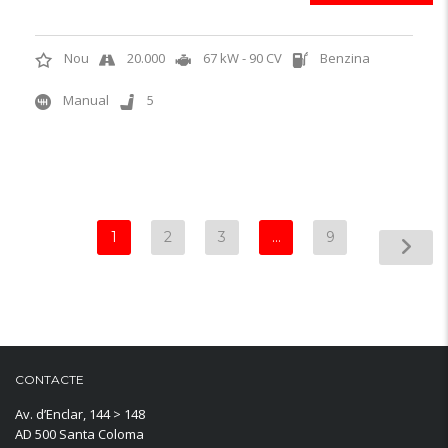
Nou
20.000
67 kW - 90 CV
Benzina
Manual
5
1
2
3
…
9
CONTACTE
Av. d’Enclar, 144 > 148
AD 500 Santa Coloma