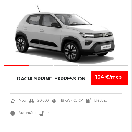
6
104 €/mes
DACIA SPRING EXPRESSION
Nou
20.000
48 kW - 65 CV
Elèctric
Automàtic
4