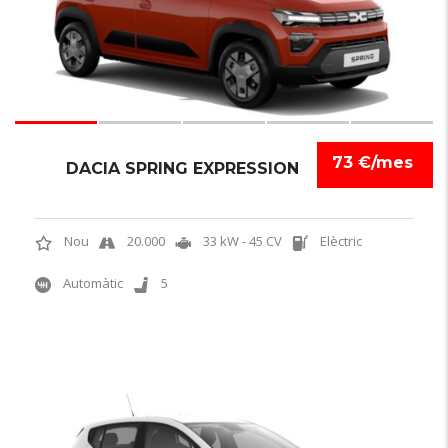
73 €/mes
DACIA SPRING EXPRESSION
Nou
20.000
33 kW - 45 CV
Elèctric
Automàtic
5
6