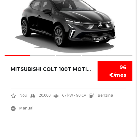
96
MITSUBISHI COLT 100T MOTION
€/mes
Nou
20.000
67 kW - 90 CV
Benzina
Manual