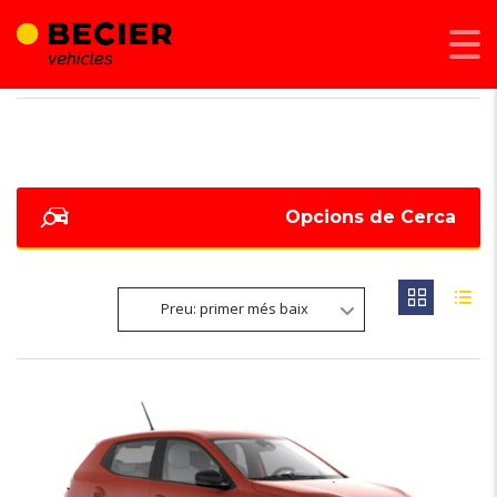
BECIER MOBILITAT
>
LISTINGS
>
RADIO MEDIA CONTROL
Opcions de Cerca
Preu: primer més baix
6