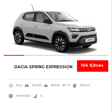
6
104 €/mes
DACIA SPRING EXPRESSION
Nou
20.000
48 kW - 65 CV
Elèctric
Automàtic
4