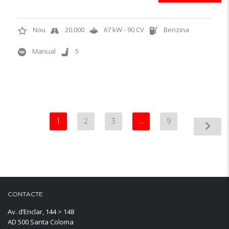
Nou
20.000
67 kW - 90 CV
Benzina
Manual
5
1
2
3
…
9
CONTACTE
Av. d’Enclar, 144 > 148
AD 500 Santa Coloma