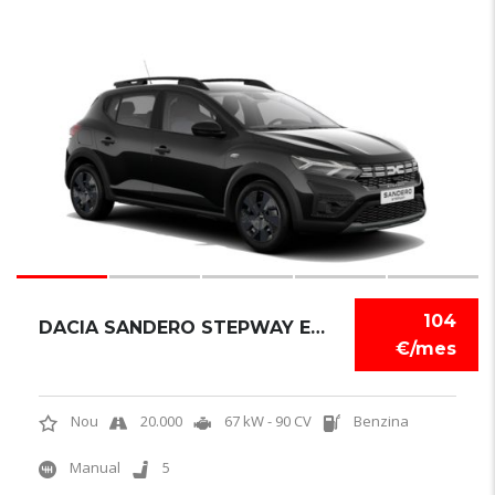
6
104
DACIA SANDERO STEPWAY EXPRESSION
€/mes
Nou
20.000
67 kW - 90 CV
Benzina
Manual
5