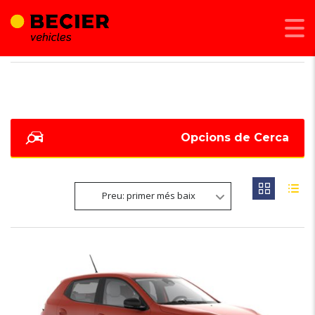
BECIER MOBILITAT
>
LISTINGS
>
PINTURA METALITZADA
Opcions de Cerca
Preu: primer més baix
6