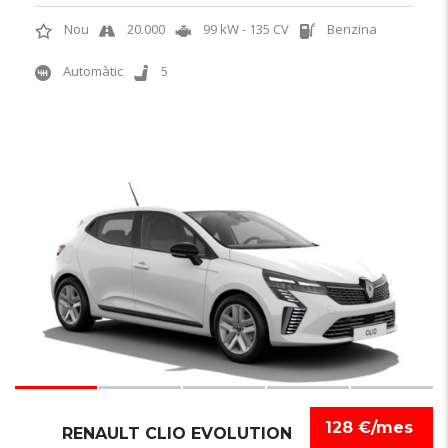
Nou
20.000
99 kW - 135 CV
Benzina
Automàtic
5
6
128 €/mes
RENAULT CLIO EVOLUTION