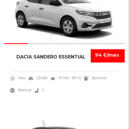
94 €/mes
DACIA SANDERO ESSENTIAL
Nou
20.000
67 kW - 90 CV
Benzina
Manual
5
5