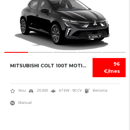
96
MITSUBISHI COLT 100T MOTION
€/mes
Nou
20.000
67 kW - 90 CV
Benzina
Manual