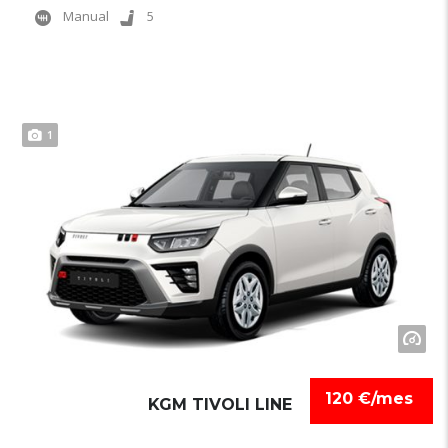
Manual
5
1
120 €/mes
KGM TIVOLI LINE