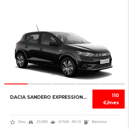
6
110
DACIA SANDERO EXPRESSION TCE
€/mes
Nou
20.000
67 kW - 90 CV
Benzina