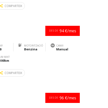
COMPARTEIX
94 €/mes
DES DE
NY
MOTORITZACIÓ
CANVI
0
Benzina
Manual
UM MIXT
/100km
COMPARTEIX
96 €/mes
DES DE