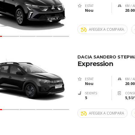
ESTAT
KM / A
Nou
20.00
AFEGEIX A COMPARA
DACIA SANDERO STEPW
Expression
ESTAT
KM / A
Nou
20.00
SEIENTS
CONS
5
5,5 l
AFEGEIX A COMPARA