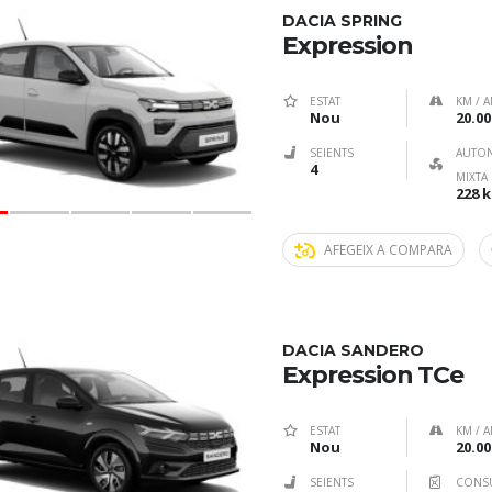
DACIA SPRING
Expression
ESTAT
KM / A
Nou
20.00
SEIENTS
AUTO
4
MIXTA
228 
AFEGEIX A COMPARA
DACIA SANDERO
Expression TCe
ESTAT
KM / A
Nou
20.00
SEIENTS
CONS