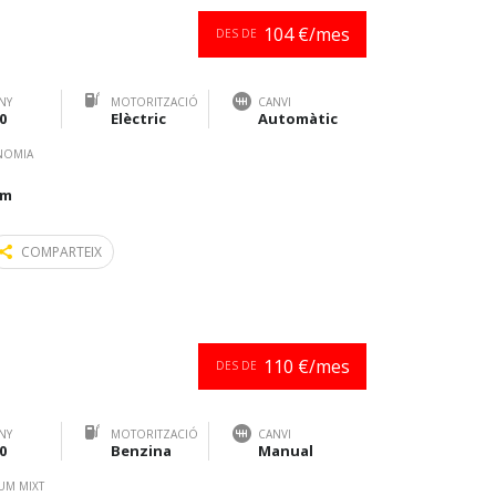
104 €/mes
DES DE
NY
MOTORITZACIÓ
CANVI
0
Elèctric
Automàtic
NOMIA
km
COMPARTEIX
110 €/mes
DES DE
NY
MOTORITZACIÓ
CANVI
0
Benzina
Manual
UM MIXT