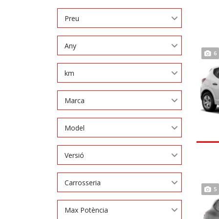
Preu
Any
6
km
Marca
Model
Versió
Carrosseria
5
Max Potència