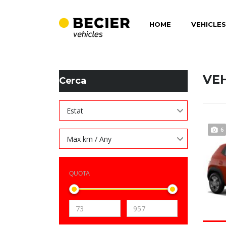
HOME
VEHICLES
BECIER MOBILITAT
>
LISTINGS
>
MANS LLIURES
VE
Cerca
Estat
6
Max km / Any
QUOTA