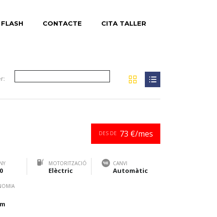
 FLASH
CONTACTE
CITA TALLER
r:
73 €/mes
DES DE
NY
MOTORITZACIÓ
CANVI
0
Elèctric
Automàtic
NOMIA
km