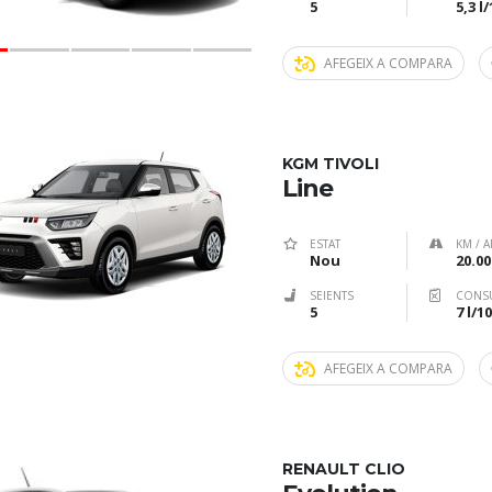
5
5,3 l
AFEGEIX A COMPARA
KGM TIVOLI
Line
ESTAT
KM / A
Nou
20.00
SEIENTS
CONS
5
7 l/
AFEGEIX A COMPARA
RENAULT CLIO