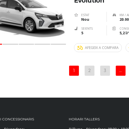
Evolution
ESTAT
KM / A
Nou
20.00
SEIENTS
CONS
5
5,2 l
AFEGEIX A COMPARA
1
2
3
…
I CONCESSIONARIS
HORARI TALLERS