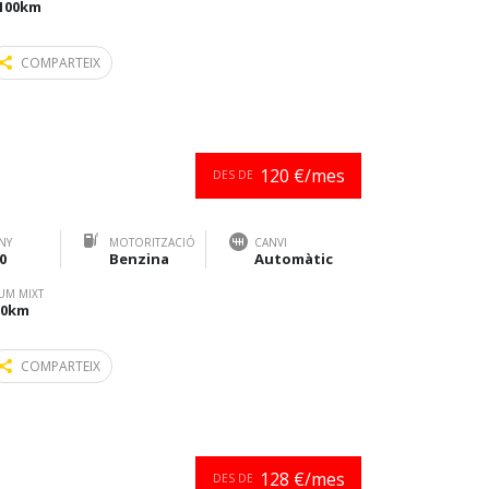
/100km
COMPARTEIX
120 €/mes
DES DE
NY
MOTORITZACIÓ
CANVI
0
Benzina
Automàtic
UM MIXT
100km
COMPARTEIX
128 €/mes
DES DE