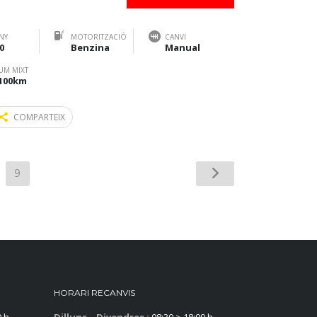
NY
MOTORITZACIÓ
CANVI
0
Benzina
Manual
UM MIXT
/100km
COMPARTEIX
9
HORARI RECANVIS