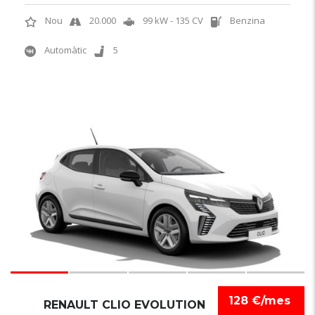
Nou
20.000
99 kW - 135 CV
Benzina
Automàtic
5
6
128 €/mes
RENAULT CLIO EVOLUTION