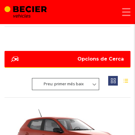
BECIER MOBILITAT
>
LISTINGS
>
LLANTES D'ALIATGE BITÒ 20" SONIC
Opcions de Cerca
Preu: primer més baix
6