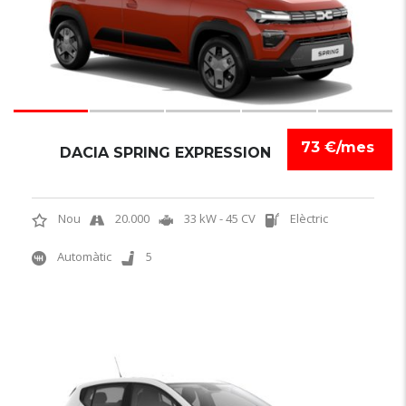
73 €/mes
DACIA SPRING EXPRESSION
Nou
20.000
33 kW - 45 CV
Elèctric
Automàtic
5
6