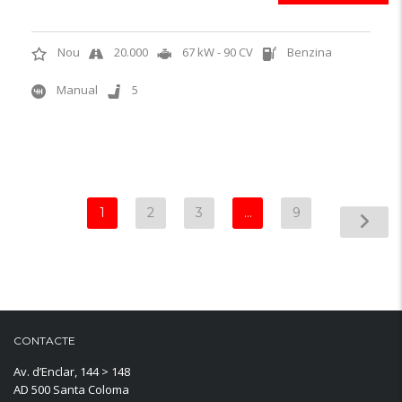
Nou
20.000
67 kW - 90 CV
Benzina
Manual
5
1
2
3
…
9
CONTACTE
Av. d’Enclar, 144 > 148
AD 500 Santa Coloma