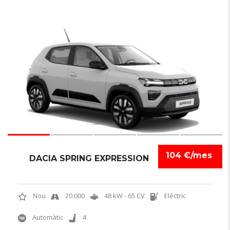
6
104 €/mes
DACIA SPRING EXPRESSION
Nou
20.000
48 kW - 65 CV
Elèctric
Automàtic
4