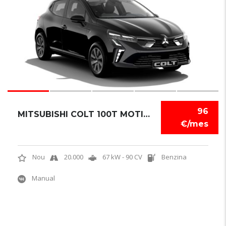
96
MITSUBISHI COLT 100T MOTION
€/mes
Nou
20.000
67 kW - 90 CV
Benzina
Manual