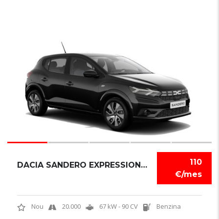
6
110
DACIA SANDERO EXPRESSION TCE
€/mes
Nou
20.000
67 kW - 90 CV
Benzina