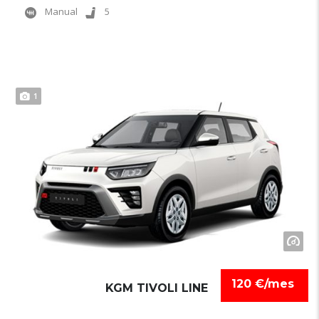
Manual
5
1
120 €/mes
KGM TIVOLI LINE