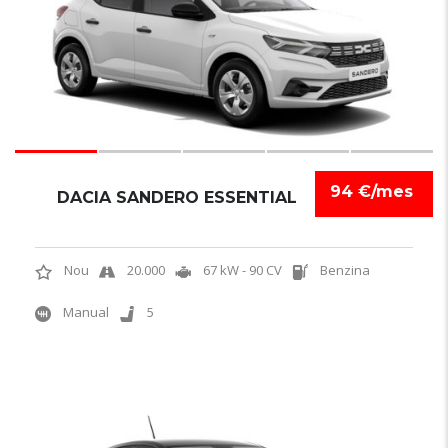
94 €/mes
DACIA SANDERO ESSENTIAL
Nou
20.000
67 kW - 90 CV
Benzina
Manual
5
5