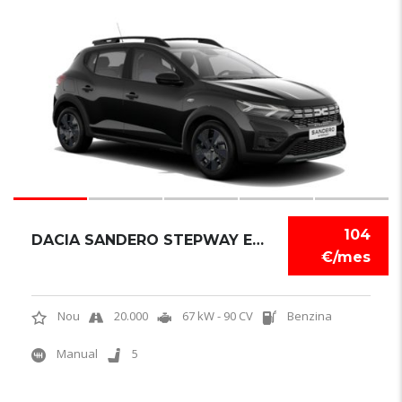
6
104
DACIA SANDERO STEPWAY EXPRESSION
€/mes
Nou
20.000
67 kW - 90 CV
Benzina
Manual
5