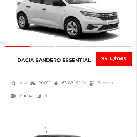
94 €/mes
DACIA SANDERO ESSENTIAL
Nou
20.000
67 kW - 90 CV
Benzina
Manual
5
5