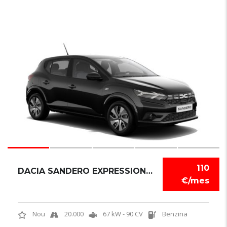
6
110
DACIA SANDERO EXPRESSION TCE
€/mes
Nou
20.000
67 kW - 90 CV
Benzina