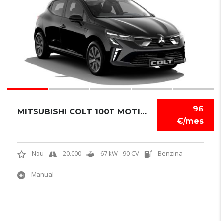
96
MITSUBISHI COLT 100T MOTION
€/mes
Nou
20.000
67 kW - 90 CV
Benzina
Manual