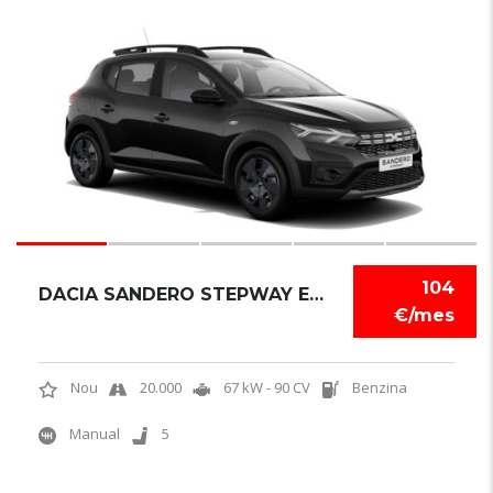
6
104
DACIA SANDERO STEPWAY EXPRESSION
€/mes
Nou
20.000
67 kW - 90 CV
Benzina
Manual
5