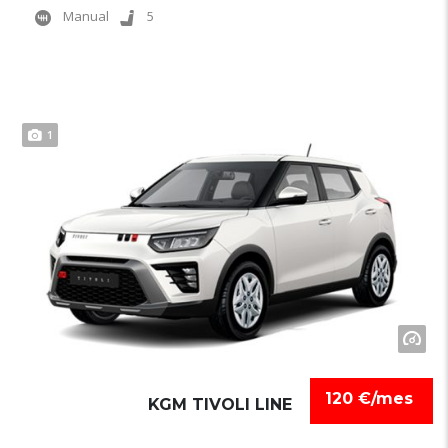
Manual
5
1
120 €/mes
KGM TIVOLI LINE