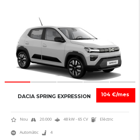
6
104 €/mes
DACIA SPRING EXPRESSION
Nou
20.000
48 kW - 65 CV
Elèctric
Automàtic
4