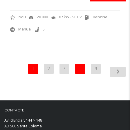
Nou
20.000
67 kW - 90 CV
Benzina
Manual
5
1
2
3
…
9
CONTACTE
Av. d’Enclar, 144 > 148
AD 500 Santa Coloma