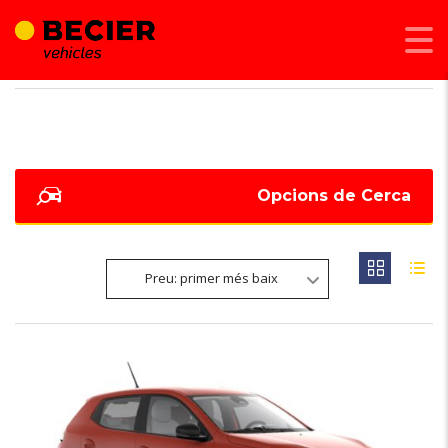
BECIER MOBILITAT
>
LISTINGS
>
HARMAN KARDON AUDIO
Opcions de Cerca
Preu: primer més baix
6