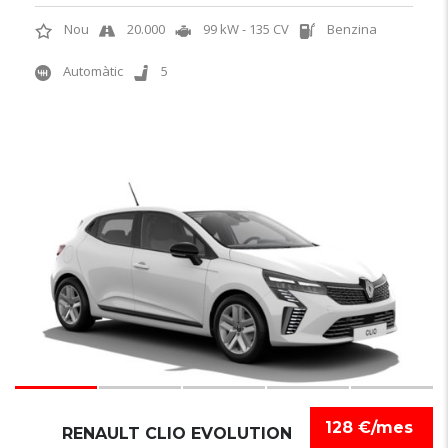
Nou
20.000
99 kW - 135 CV
Benzina
Automàtic
5
6
128 €/mes
RENAULT CLIO EVOLUTION