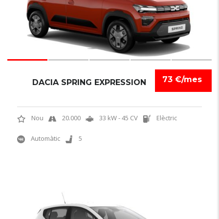
73 €/mes
DACIA SPRING EXPRESSION
Nou
20.000
33 kW - 45 CV
Elèctric
Automàtic
5
6