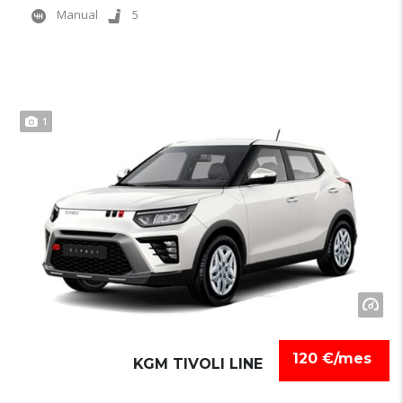
Manual
5
1
120 €/mes
KGM TIVOLI LINE