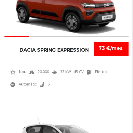
73 €/mes
DACIA SPRING EXPRESSION
Nou
20.000
33 kW - 45 CV
Elèctric
Automàtic
5
6