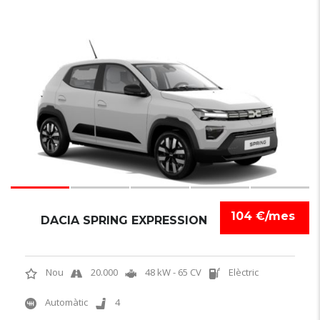
6
104 €/mes
DACIA SPRING EXPRESSION
Nou
20.000
48 kW - 65 CV
Elèctric
Automàtic
4