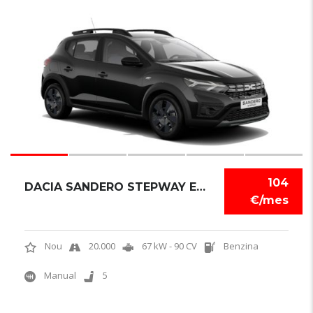
6
104
DACIA SANDERO STEPWAY EXPRESSION
€/mes
Nou
20.000
67 kW - 90 CV
Benzina
Manual
5