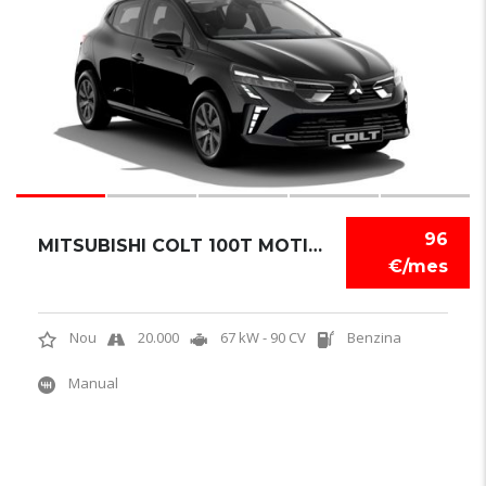
96
MITSUBISHI COLT 100T MOTION
€/mes
Nou
20.000
67 kW - 90 CV
Benzina
Manual