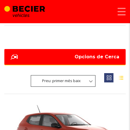
BECIER MOBILITAT
>
LISTINGS
>
FRE D'ESTACIONAMENT AUTOMÀTIC
Opcions de Cerca
Preu: primer més baix
6