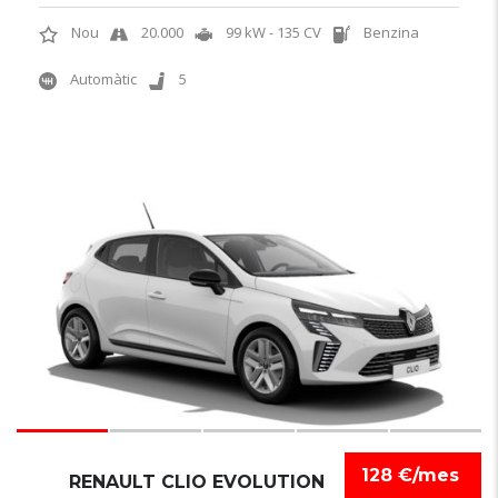
Nou
20.000
99 kW - 135 CV
Benzina
Automàtic
5
6
128 €/mes
RENAULT CLIO EVOLUTION