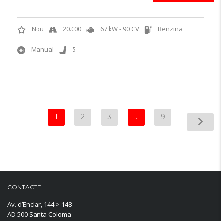
Nou
20.000
67 kW - 90 CV
Benzina
Manual
5
1
2
3
…
9
CONTACTE
Av. d’Enclar, 144 > 148
AD 500 Santa Coloma