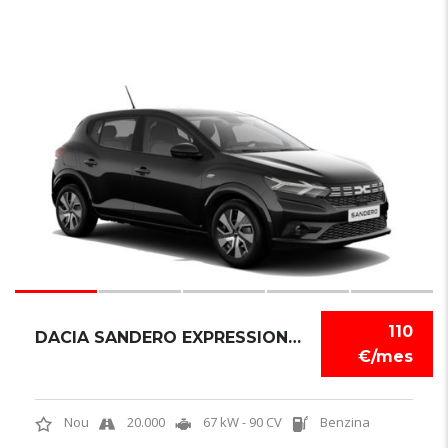
6
110
DACIA SANDERO EXPRESSION TCE
€/mes
Nou
20.000
67 kW - 90 CV
Benzina