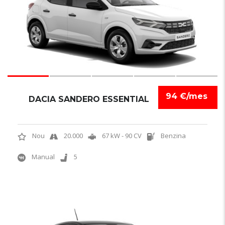
94 €/mes
DACIA SANDERO ESSENTIAL
Nou
20.000
67 kW - 90 CV
Benzina
Manual
5
5