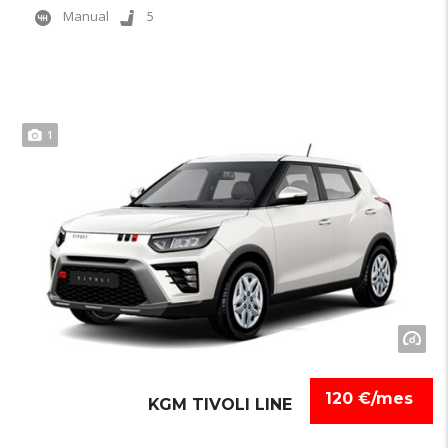
Manual
5
1
120 €/mes
KGM TIVOLI LINE