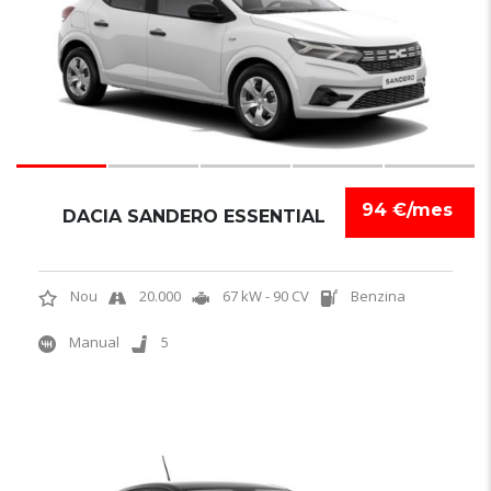
94 €/mes
DACIA SANDERO ESSENTIAL
Nou
20.000
67 kW - 90 CV
Benzina
Manual
5
5