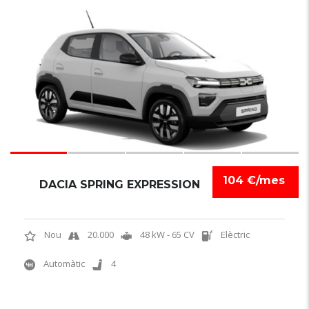
6
104 €/mes
DACIA SPRING EXPRESSION
Nou
20.000
48 kW - 65 CV
Elèctric
Automàtic
4