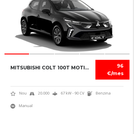
96
MITSUBISHI COLT 100T MOTION
€/mes
Nou
20.000
67 kW - 90 CV
Benzina
Manual