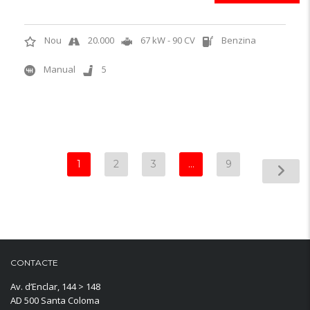
Nou
20.000
67 kW - 90 CV
Benzina
Manual
5
1
2
3
…
9
CONTACTE
Av. d’Enclar, 144 > 148
AD 500 Santa Coloma