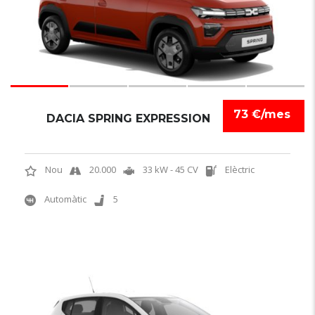
73 €/mes
DACIA SPRING EXPRESSION
Nou
20.000
33 kW - 45 CV
Elèctric
Automàtic
5
6