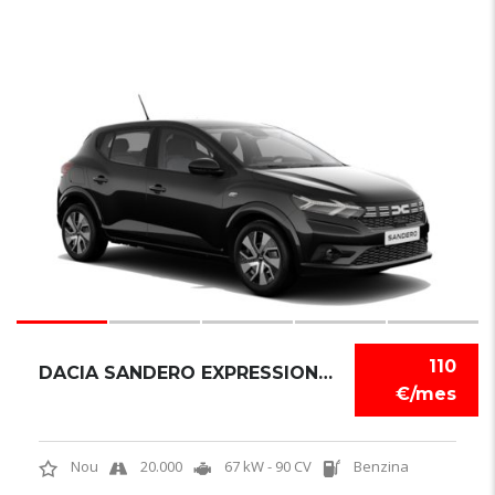
6
110
DACIA SANDERO EXPRESSION TCE
€/mes
Nou
20.000
67 kW - 90 CV
Benzina