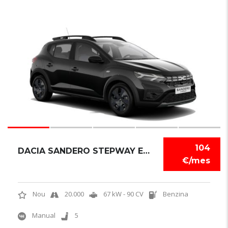
6
104
DACIA SANDERO STEPWAY EXPRESSION
€/mes
Nou
20.000
67 kW - 90 CV
Benzina
Manual
5