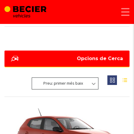
BECIER MOBILITAT
>
LISTINGS
>
DETECTOR FALTA D'ATENCIÓ
Opcions de Cerca
Preu: primer més baix
6