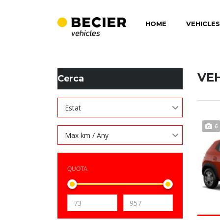
HOME
VEHICLES
BECIER MOBILITAT
>
LISTINGS
>
CÀMERA DE VISIÓ DEL 
VE
Cerca
Estat
6
Max km / Any
QUOTA