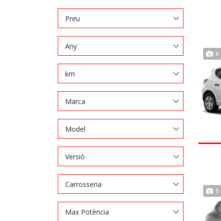
Preu
Any
6
km
Marca
Model
Versió
Carrosseria
5
Max Potència