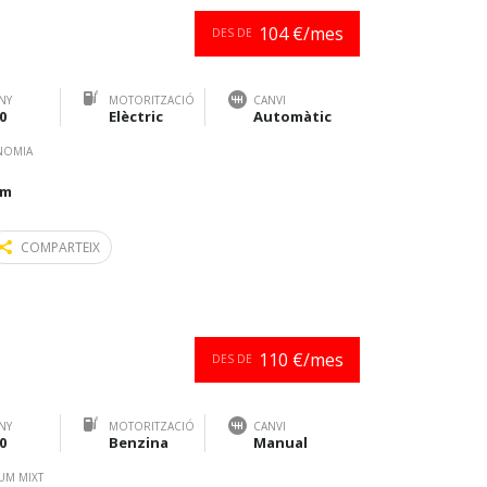
104 €/mes
DES DE
NY
MOTORITZACIÓ
CANVI
0
Elèctric
Automàtic
NOMIA
km
COMPARTEIX
110 €/mes
DES DE
NY
MOTORITZACIÓ
CANVI
0
Benzina
Manual
UM MIXT