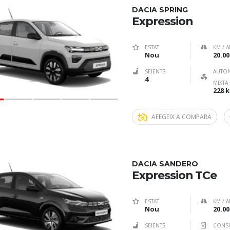
DACIA SPRING
Expression
ESTAT
KM / A
Nou
20.00
SEIENTS
AUTO
4
MIXTA
228 
AFEGEIX A COMPARA
DACIA SANDERO
Expression TCe
ESTAT
KM / A
Nou
20.00
SEIENTS
CONS