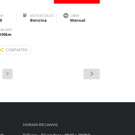
NY
MOTORITZACIÓ
CANVI
0
Benzina
Manual
UM MIXT
/100km
COMPARTEIX
9
HORARI RECANVIS