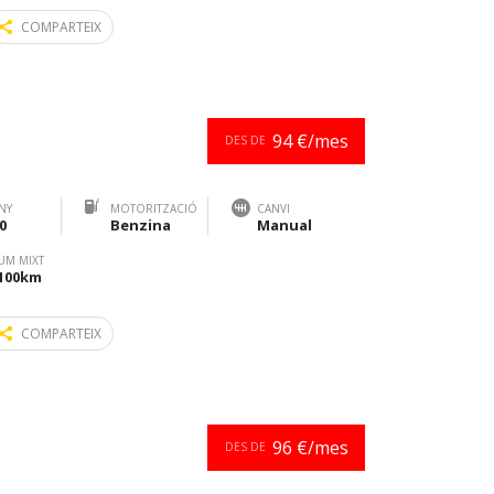
COMPARTEIX
94 €/mes
DES DE
NY
MOTORITZACIÓ
CANVI
0
Benzina
Manual
UM MIXT
/100km
COMPARTEIX
96 €/mes
DES DE