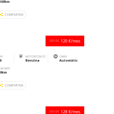
/100km
COMPARTEIX
120 €/mes
DES DE
NY
MOTORITZACIÓ
CANVI
0
Benzina
Automàtic
UM MIXT
100km
COMPARTEIX
128 €/mes
DES DE