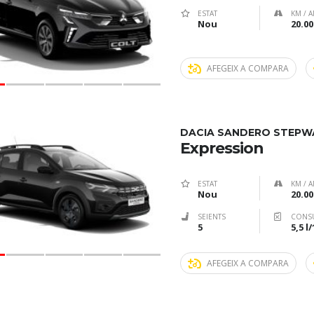
ESTAT
KM / A
Nou
20.00
AFEGEIX A COMPARA
DACIA SANDERO STEPW
Expression
ESTAT
KM / A
Nou
20.00
SEIENTS
CONS
5
5,5 l
AFEGEIX A COMPARA