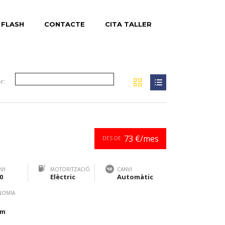
 FLASH
CONTACTE
CITA TALLER
r:
73 €/mes
DES DE
NY
MOTORITZACIÓ
CANVI
0
Elèctric
Automàtic
NOMIA
km