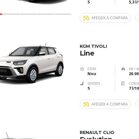
5
5,3 l
AFEGEIX A COMPARA
KGM TIVOLI
Line
ESTAT
KM / A
Nou
20.00
SEIENTS
CONS
5
7 l/
AFEGEIX A COMPARA
RENAULT CLIO