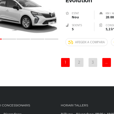
Evolution
ESTAT
KM / A
Nou
20.00
SEIENTS
CONS
5
5,2 l
AFEGEIX A COMPARA
1
2
3
…
I CONCESSIONARIS
HORARI TALLERS