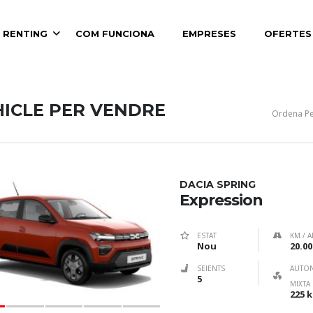
 RENTING
COM FUNCIONA
EMPRESES
OFERTES
DARRERE
HICLE PER VENDRE
Ordena Pe
DACIA SPRING
Expression
ESTAT
KM / A
Nou
20.00
SEIENTS
AUTO
5
MIXTA
225 