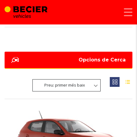
BECIER MOBILITAT
>
LISTINGS
>
ASSISTENT PERSONAL VIRTUAL RENO
Opcions de Cerca
Preu: primer més baix
6