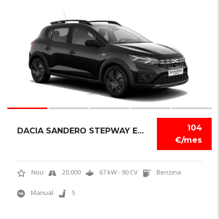
6
104
DACIA SANDERO STEPWAY EXPRESSION
€/mes
Nou
20.000
67 kW - 90 CV
Benzina
Manual
5