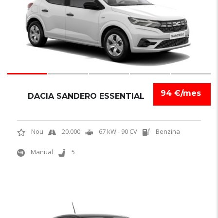
94 €/mes
DACIA SANDERO ESSENTIAL
Nou
20.000
67 kW - 90 CV
Benzina
Manual
5
5