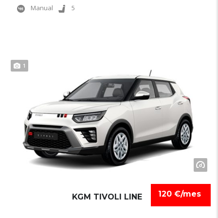
Manual
5
1
120 €/mes
KGM TIVOLI LINE