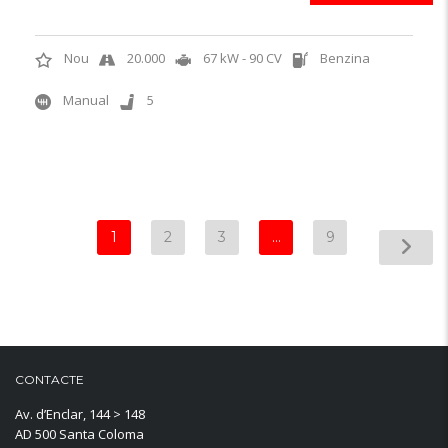
Nou
20.000
67 kW - 90 CV
Benzina
Manual
5
1
2
3
…
9
CONTACTE
Av. d’Enclar, 144 > 148
AD 500 Santa Coloma