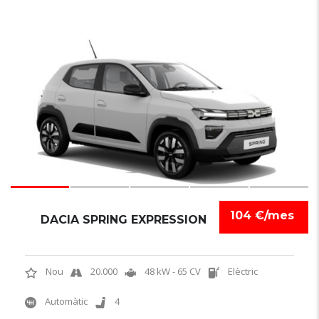
6
104 €/mes
DACIA SPRING EXPRESSION
Nou
20.000
48 kW - 65 CV
Elèctric
Automàtic
4