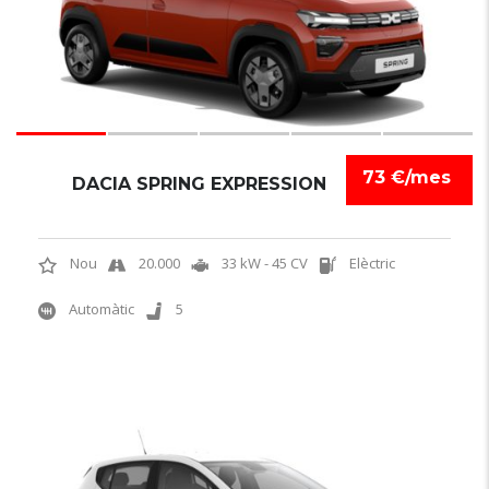
73 €/mes
DACIA SPRING EXPRESSION
Nou
20.000
33 kW - 45 CV
Elèctric
Automàtic
5
6