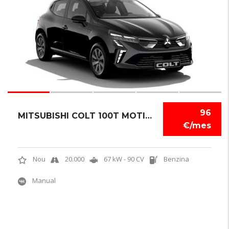
96
MITSUBISHI COLT 100T MOTION
€/mes
Nou
20.000
67 kW - 90 CV
Benzina
Manual