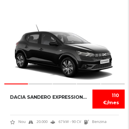
6
110
DACIA SANDERO EXPRESSION TCE
€/mes
Nou
20.000
67 kW - 90 CV
Benzina