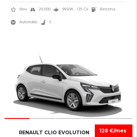
Nou
20.000
99 kW - 135 CV
Benzina
Automàtic
5
6
128 €/mes
RENAULT CLIO EVOLUTION