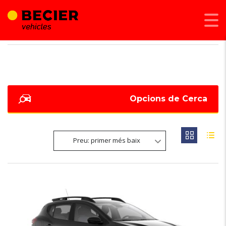
BECIER MOBILITAT
>
LISTINGS
>
SANDERO STEPWAY
Opcions de Cerca
Preu: primer més baix
6