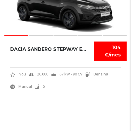
104
DACIA SANDERO STEPWAY EXPRESSION
€/mes
Nou
20.000
67 kW - 90 CV
Benzina
Manual
5