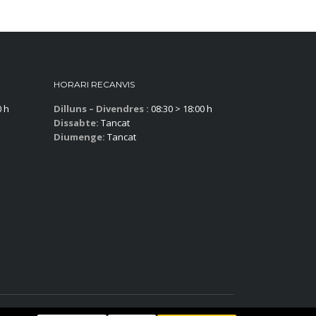
HORARI RECANVIS
0 h
Dilluns – Divendres :
08:30 > 18:00 h
Dissabte:
Tancat
Diumenge:
Tancat