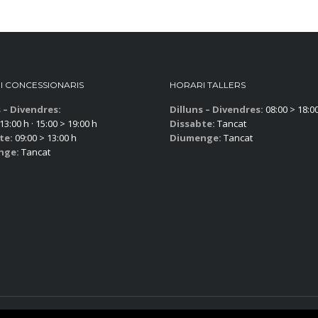
I CONCESSIONARIS
HORARI TALLERS
s – Divendres:
Dilluns – Divendres:
08:00 > 18:0
13:00 h · 15:00 > 19:00 h
Dissabte:
Tancat
te:
09:00 > 13:00 h
Diumenge:
Tancat
nge:
Tancat