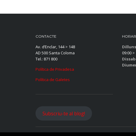
CONTACTE
HORAR
Av. d’Enclar, 144 > 148
Dillun
AD 500 Santa Coloma
09:00 > 
Tel.: 871 800
Dissab
Diume
Política de Privadesa
Política de Galetes
Subscriu-te al blog!