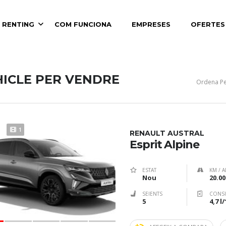
 RENTING
COM FUNCIONA
EMPRESES
OFERTES
HICLE PER VENDRE
Ordena Pe
1
RENAULT AUSTRAL
Esprit Alpine
ESTAT
KM / A
Nou
20.00
SEIENTS
CONS
5
4,7 l