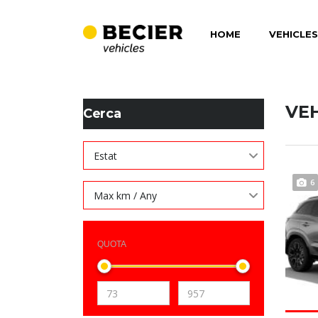
HOME
VEHICLES
BECIER MOBILITAT
>
LISTINGS
>
197
VE
Cerca
Estat
6
Max km / Any
QUOTA