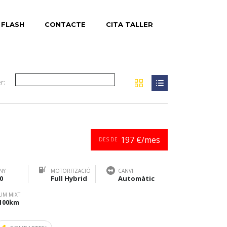
 FLASH
CONTACTE
CITA TALLER
r:
197 €/mes
DES DE
NY
MOTORITZACIÓ
CANVI
0
Full Hybrid
Automàtic
UM MIXT
/100km