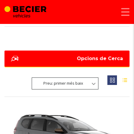
BECIER MOBILITAT
>
LISTINGS
>
184
Opcions de Cerca
Preu: primer més baix
6