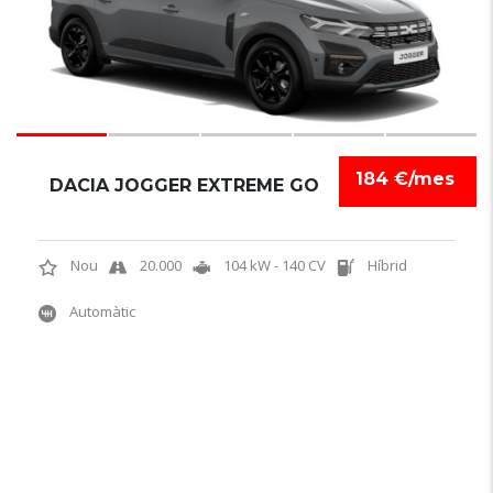
184 €/mes
DACIA JOGGER EXTREME GO
Nou
20.000
104 kW - 140 CV
Híbrid
Automàtic