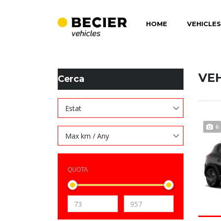
HOME
VEHICLES
BECIER MOBILITAT
>
LISTINGS
>
15320
VE
Cerca
Estat
6
Max km / Any
QUOTA