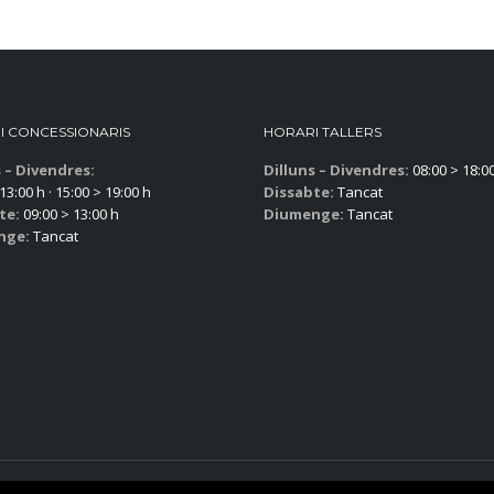
I CONCESSIONARIS
HORARI TALLERS
s – Divendres:
Dilluns – Divendres:
08:00 > 18:0
13:00 h · 15:00 > 19:00 h
Dissabte:
Tancat
te:
09:00 > 13:00 h
Diumenge:
Tancat
nge:
Tancat