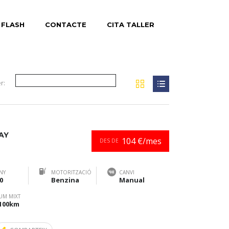
 FLASH
CONTACTE
CITA TALLER
r:
AY
104 €/mes
DES DE
NY
MOTORITZACIÓ
CANVI
0
Benzina
Manual
UM MIXT
/100km