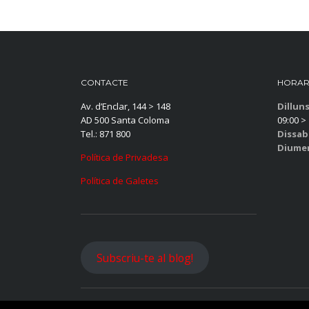
CONTACTE
HORAR
Av. d’Enclar, 144 > 148
Dillun
AD 500 Santa Coloma
09:00 > 
Tel.: 871 800
Dissab
Diume
Política de Privadesa
Política de Galetes
Subscriu-te al blog!