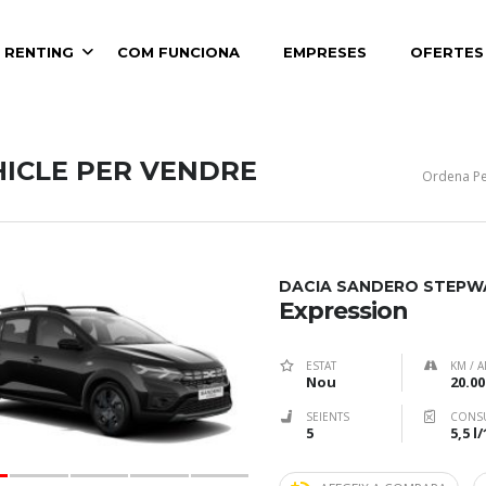
 RENTING
COM FUNCIONA
EMPRESES
OFERTES
HICLE PER VENDRE
Ordena Pe
DACIA SANDERO STEPW
Expression
ESTAT
KM / A
Nou
20.00
SEIENTS
CONS
5
5,5 l