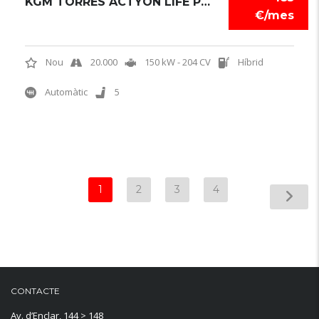
KGM TORRES ACTYON LIFE PLUS HEV
€/mes
Nou
20.000
150 kW - 204 CV
Híbrid
Automàtic
5
1
2
3
4
CONTACTE
Av. d’Enclar, 144 > 148