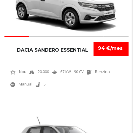
94 €/mes
DACIA SANDERO ESSENTIAL
Nou
20.000
67 kW - 90 CV
Benzina
Manual
5
6