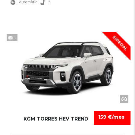
Automàtic
5
ESPECIAL
1
159 €/mes
KGM TORRES HEV TREND