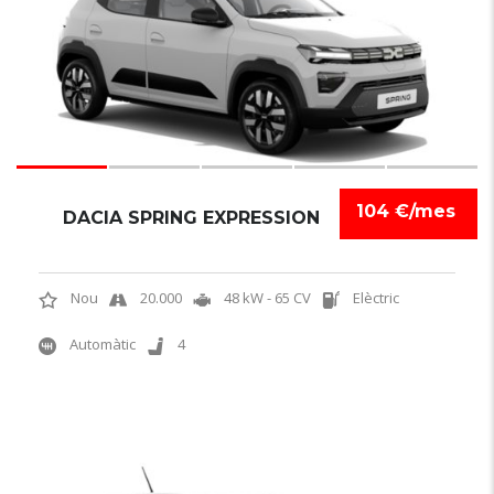
104 €/mes
DACIA SPRING EXPRESSION
Nou
20.000
48 kW - 65 CV
Elèctric
Automàtic
4
6