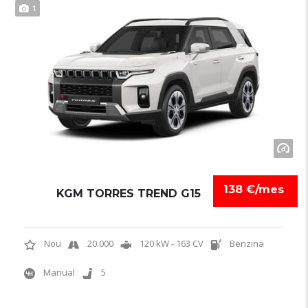
1
138 €/mes
KGM TORRES TREND G15
Nou
20.000
120 kW - 163 CV
Benzina
Manual
5