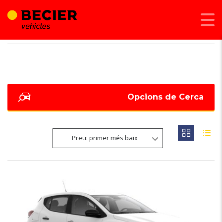
BECIER MOBILITAT
>
LISTINGS
>
BLANC
Opcions de Cerca
Preu: primer més baix
6