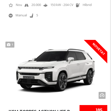
Nou
20.000
150 kW - 204 CV
Híbrid
Manual
5
NOVETAT
1
185