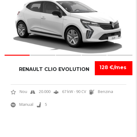
128 €/mes
RENAULT CLIO EVOLUTION
Nou
20.000
67 kW - 90 CV
Benzina
Manual
5