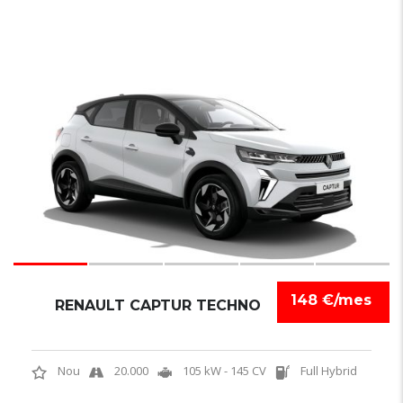
6
148 €/mes
RENAULT CAPTUR TECHNO
Nou
20.000
105 kW - 145 CV
Full Hybrid