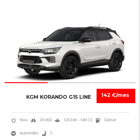
3
142 €/mes
KGM KORANDO G15 LINE
Nou
20.000
120 kW - 149 CV
Dièsel
Automàtic
5