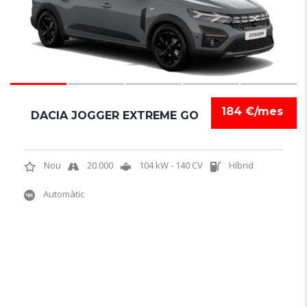
184 €/mes
DACIA JOGGER EXTREME GO
Nou
20.000
104 kW - 140 CV
Híbrid
Automàtic