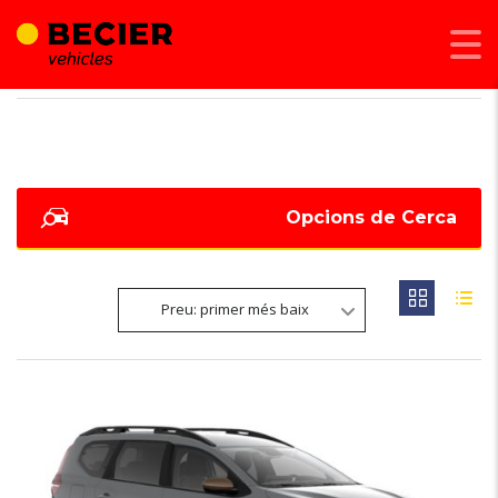
BECIER MOBILITAT
>
LISTINGS
>
4,8
Opcions de Cerca
Preu: primer més baix
6