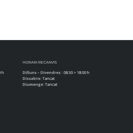
HORARI RECANVIS
0 h
Dilluns – Divendres :
08:30 > 18:00 h
Dissabte:
Tancat
Diumenge:
Tancat