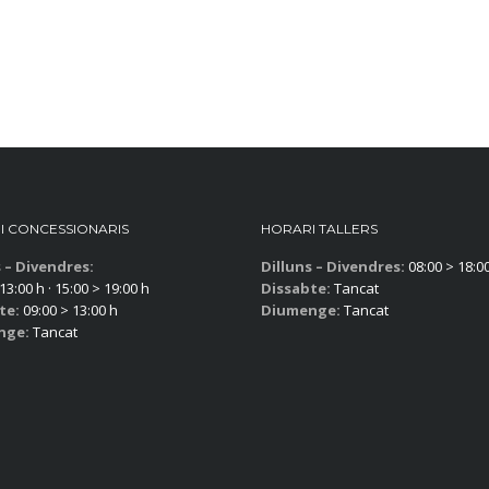
I CONCESSIONARIS
HORARI TALLERS
s – Divendres:
Dilluns – Divendres:
08:00 > 18:0
13:00 h · 15:00 > 19:00 h
Dissabte:
Tancat
te:
09:00 > 13:00 h
Diumenge:
Tancat
nge:
Tancat