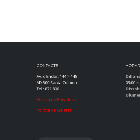
CONTACTE
HORAR
Av. d’Enclar, 144 > 148
Dillun
AD 500 Santa Coloma
09:00 > 
Tel.: 871 800
Dissab
Diume
Política de Privadesa
Política de Galetes