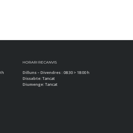
HORARI RECANVIS
0 h
Dilluns – Divendres :
08:30 > 18:00 h
Dissabte:
Tancat
Diumenge:
Tancat