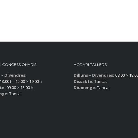
I CONCESSIONARIS
HORARI TALLERS
s – Divendres:
Dilluns – Divendres:
08:00 > 18:0
13:00 h · 15:00 > 19:00 h
Dissabte:
Tancat
te:
09:00 > 13:00 h
Diumenge:
Tancat
nge:
Tancat