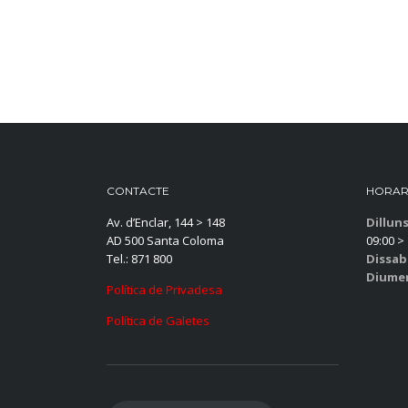
CONTACTE
HORAR
Av. d’Enclar, 144 > 148
Dillun
AD 500 Santa Coloma
09:00 > 
Tel.: 871 800
Dissab
Diume
Política de Privadesa
Política de Galetes