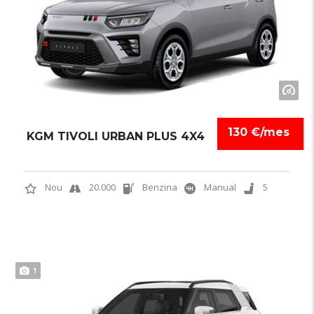
130 €/mes
KGM TIVOLI URBAN PLUS 4X4
Nou
20.000
Benzina
Manual
5
1