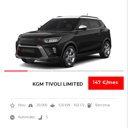
7
147 €/mes
KGM TIVOLI LIMITED
Nou
20.000
120 kW - 163 CV
Benzina
Automàtic
5