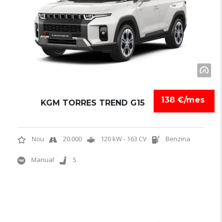
138 €/mes
KGM TORRES TREND G15
Nou
20.000
120 kW - 163 CV
Benzina
Manual
5
3