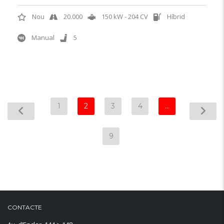
Nou
20.000
150 kW - 204 CV
Híbrid
Manual
5
1
2
3
4
…
9
CONTACTE