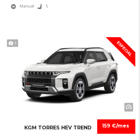
Manual
5
ESPECIAL
1
159 €/mes
KGM TORRES HEV TREND