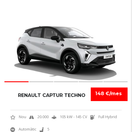
6
148 €/mes
RENAULT CAPTUR TECHNO
Nou
20.000
105 kW - 145 CV
Full Hybrid
Automàtic
5