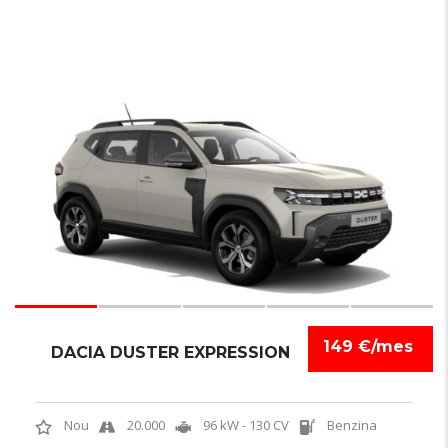
6
149 €/mes
DACIA DUSTER EXPRESSION
Nou
20.000
96 kW - 130 CV
Benzina