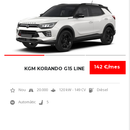
142 €/mes
KGM KORANDO G15 LINE
Nou
20.000
120 kW - 149 CV
Dièsel
Automàtic
5