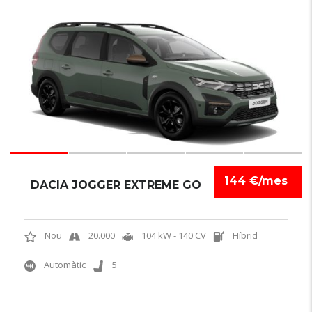
6
144 €/mes
DACIA JOGGER EXTREME GO
Nou
20.000
104 kW - 140 CV
Híbrid
Automàtic
5