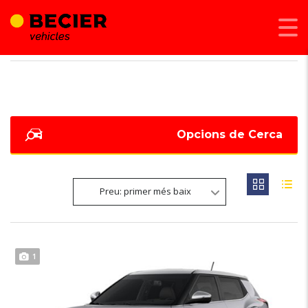
BECIER MOBILITAT
>
LISTINGS
>
AIRBAGS CONDUCTOR + PASSATGER
Opcions de Cerca
Preu: primer més baix
1