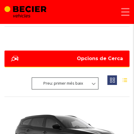
BECIER MOBILITAT
>
LISTINGS
>
TECHNO ESPRIT ALPINE
Opcions de Cerca
Preu: primer més baix
6