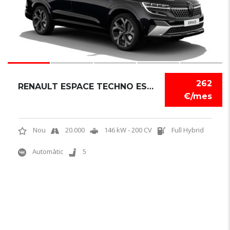
262
RENAULT ESPACE TECHNO ESPRIT ALPINE
€/mes
Nou
20.000
146 kW - 200 CV
Full Hybrid
Automàtic
5