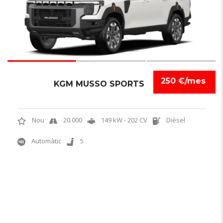
250 €/mes
KGM MUSSO SPORTS
Nou
20.000
149 kW - 202 CV
Dièsel
Automàtic
5