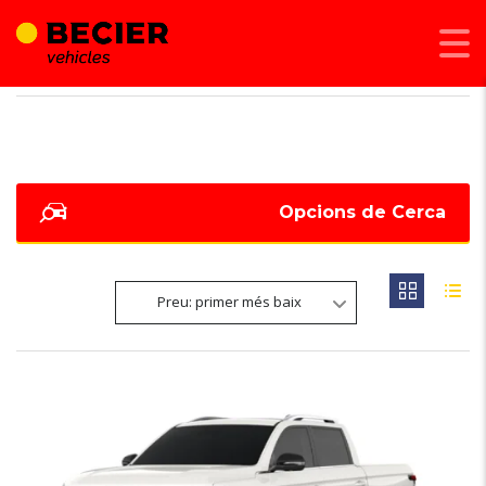
BECIER MOBILITAT
>
LISTINGS
>
SPORTS
Opcions de Cerca
Preu: primer més baix
3