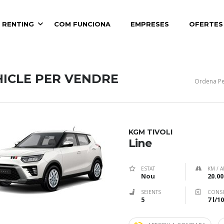
 RENTING
COM FUNCIONA
EMPRESES
OFERTES
HICLE PER VENDRE
Ordena Pe
KGM TIVOLI
Line
ESTAT
KM / A
Nou
20.00
SEIENTS
CONS
5
7 l/