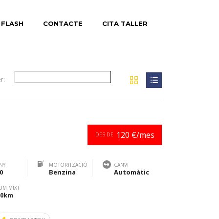
 FLASH
CONTACTE
CITA TALLER
r:
120 €/mes
DES DE
NY
MOTORITZACIÓ
CANVI
0
Benzina
Automàtic
UM MIXT
100km