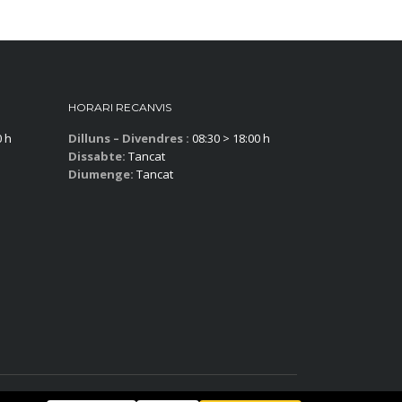
HORARI RECANVIS
0 h
Dilluns – Divendres :
08:30 > 18:00 h
Dissabte:
Tancat
Diumenge:
Tancat