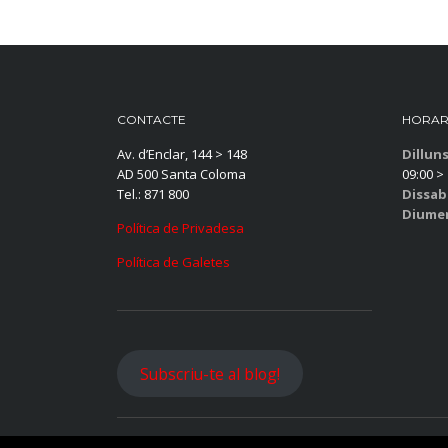
CONTACTE
HORAR
Av. d’Enclar, 144 > 148
Dillun
AD 500 Santa Coloma
09:00 > 
Tel.: 871 800
Dissab
Diume
Política de Privadesa
Política de Galetes
Subscriu-te al blog!