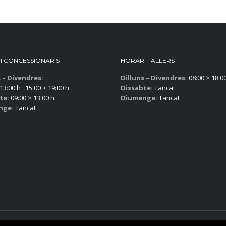
I CONCESSIONARIS
HORARI TALLERS
s – Divendres:
Dilluns – Divendres:
08:00 > 18:0
13:00 h · 15:00 > 19:00 h
Dissabte:
Tancat
te:
09:00 > 13:00 h
Diumenge:
Tancat
nge:
Tancat