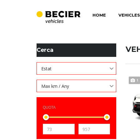
HOME
VEHICLES
BECIER MOBILITAT
>
LISTINGS
>
LINE
VE
Cerca
Estat
1
Max km / Any
QUOTA