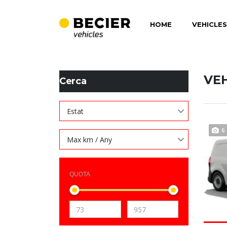
HOME
VEHICLES
BECIER MOBILITAT
>
LISTINGS
>
L1 1,5 BLUE DCI
VE
Cerca
Estat
6
Max km / Any
QUOTA