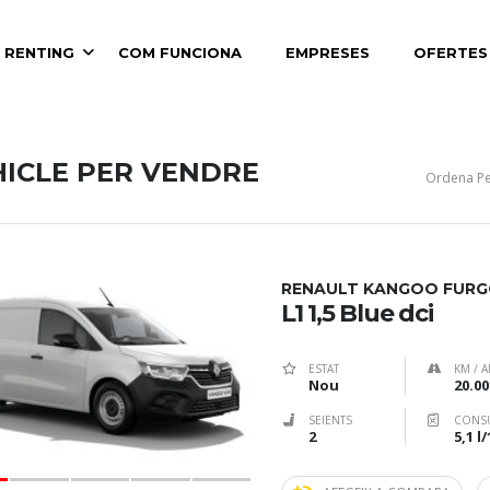
 RENTING
COM FUNCIONA
EMPRESES
OFERTES
HICLE PER VENDRE
Ordena Pe
RENAULT KANGOO FUR
L1 1,5 Blue dci
ESTAT
KM / A
Nou
20.00
SEIENTS
CONS
2
5,1 l