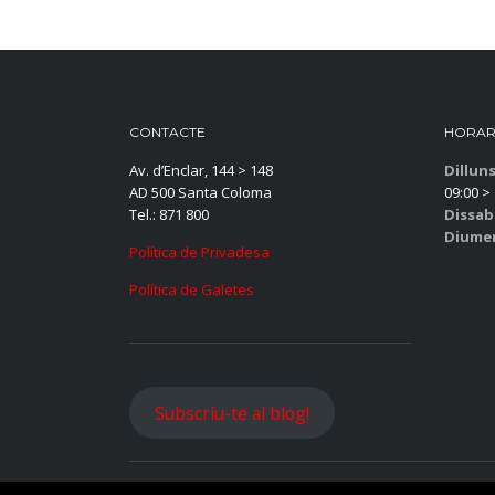
CONTACTE
HORAR
Av. d’Enclar, 144 > 148
Dillun
AD 500 Santa Coloma
09:00 > 
Tel.: 871 800
Dissab
Diume
Política de Privadesa
Política de Galetes
Subscriu-te al blog!