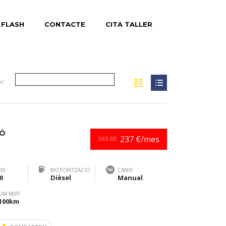
 FLASH
CONTACTE
CITA TALLER
r:
GÓ
237 €/mes
DES DE
NY
MOTORITZACIÓ
CANVI
0
Dièsel
Manual
UM MIXT
/100km