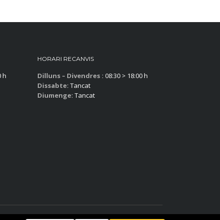
HORARI RECANVIS
0 h
Dilluns – Divendres :
08:30 > 18:00 h
Dissabte:
Tancat
Diumenge:
Tancat