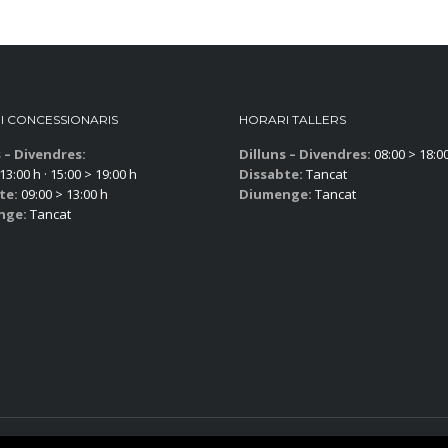
I CONCESSIONARIS
HORARI TALLERS
s – Divendres:
Dilluns – Divendres:
08:00 > 18:0
13:00 h · 15:00 > 19:00 h
Dissabte:
Tancat
te:
09:00 > 13:00 h
Diumenge:
Tancat
nge:
Tancat