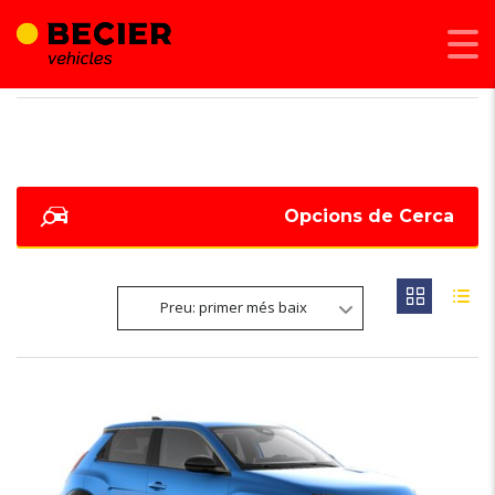
BECIER MOBILITAT
>
LISTINGS
>
GT
Opcions de Cerca
Preu: primer més baix
NOVETAT
6