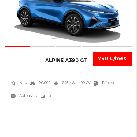
760 €/mes
ALPINE A390 GT
Nou
20.000
295 kW - 400 CV
Elèctric
Automàtic
5