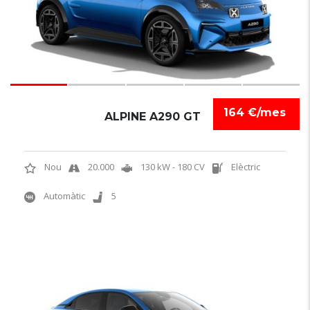
164 €/mes
ALPINE A290 GT
Nou
20.000
130 kW - 180 CV
Elèctric
Automàtic
5
NOVETAT
6