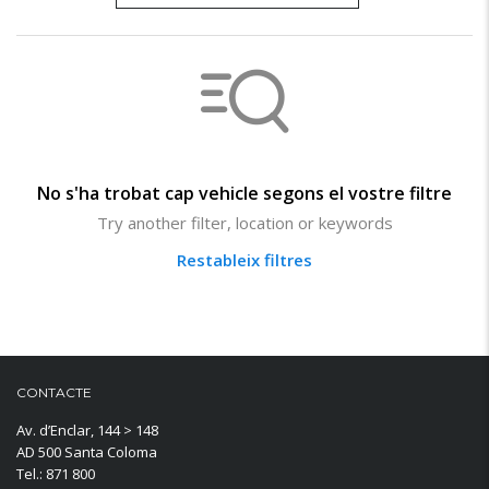
No s'ha trobat cap vehicle segons el vostre filtre
Try another filter, location or keywords
Restableix filtres
CONTACTE
Av. d’Enclar, 144 > 148
AD 500 Santa Coloma
Tel.: 871 800