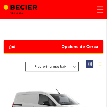
BECIER MOBILITAT
>
LISTINGS
>
L2 1.5 BLUE DCI
Opcions de Cerca
Preu: primer més baix
6