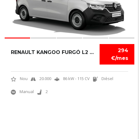
294
RENAULT KANGOO FURGÓ L2 1.5 BLUE DCI
€/mes
Nou
20.000
86 kW - 115 CV
Dièsel
Manual
2