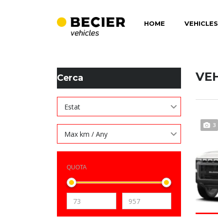
HOME
VEHICLES
BECIER MOBILITAT
>
LISTINGS
>
191
VE
Cerca
Estat
3
Max km / Any
QUOTA