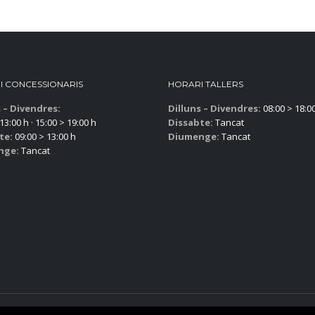
I CONCESSIONARIS
HORARI TALLERS
s – Divendres:
Dilluns – Divendres:
08:00 > 18:0
13:00 h · 15:00 > 19:00 h
Dissabte:
Tancat
te:
09:00 > 13:00 h
Diumenge:
Tancat
nge:
Tancat