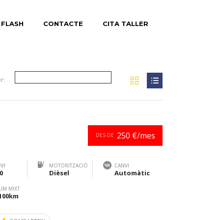
 FLASH
CONTACTE
CITA TALLER
r:
250 €/mes
DES DE
NY
MOTORITZACIÓ
CANVI
0
Dièsel
Automàtic
UM MIXT
/100km