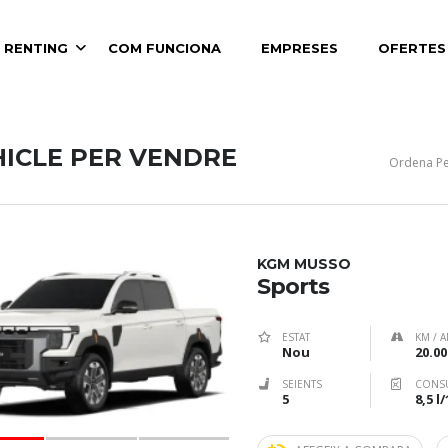
 RENTING
COM FUNCIONA
EMPRESES
OFERTES
HICLE PER VENDRE
Ordena Pe
KGM MUSSO
Sports
ESTAT
KM / A
Nou
20.00
SEIENTS
CONS
5
8,5 l