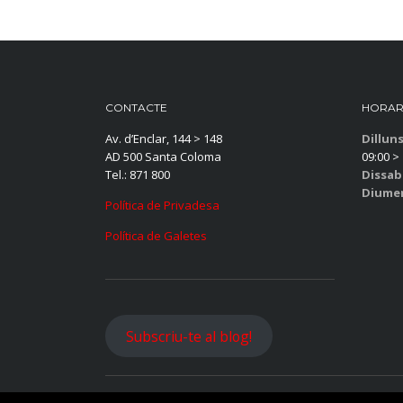
CONTACTE
HORAR
Av. d’Enclar, 144 > 148
Dillun
AD 500 Santa Coloma
09:00 > 
Tel.: 871 800
Dissab
Diume
Política de Privadesa
Política de Galetes
Subscriu-te al blog!