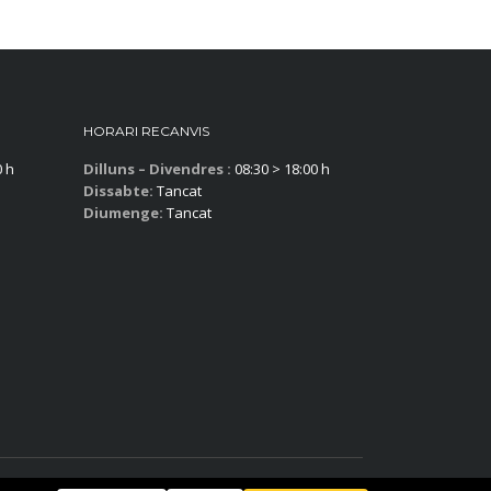
HORARI RECANVIS
0 h
Dilluns – Divendres :
08:30 > 18:00 h
Dissabte:
Tancat
Diumenge:
Tancat