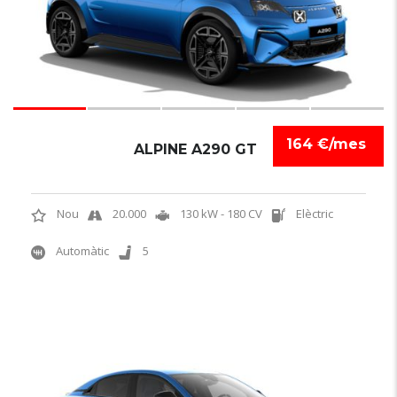
164 €/mes
ALPINE A290 GT
Nou
20.000
130 kW - 180 CV
Elèctric
Automàtic
5
NOVETAT
6