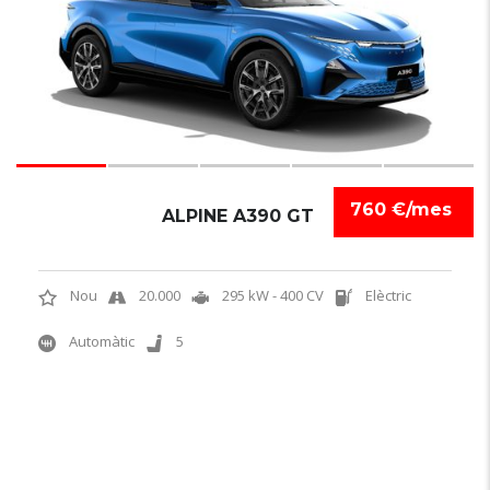
760 €/mes
ALPINE A390 GT
Nou
20.000
295 kW - 400 CV
Elèctric
Automàtic
5