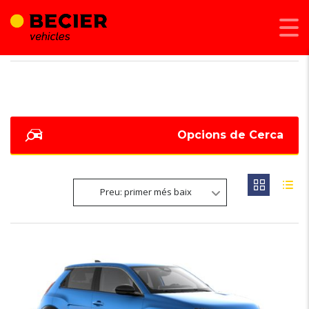
BECIER MOBILITAT
>
LISTINGS
>
160
Opcions de Cerca
Preu: primer més baix
NOVETAT
6