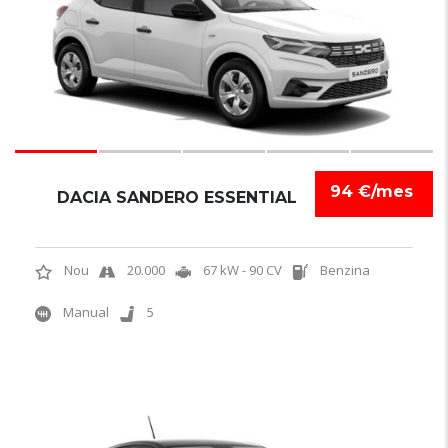
94 €/mes
DACIA SANDERO ESSENTIAL
Nou
20.000
67 kW - 90 CV
Benzina
Manual
5
5