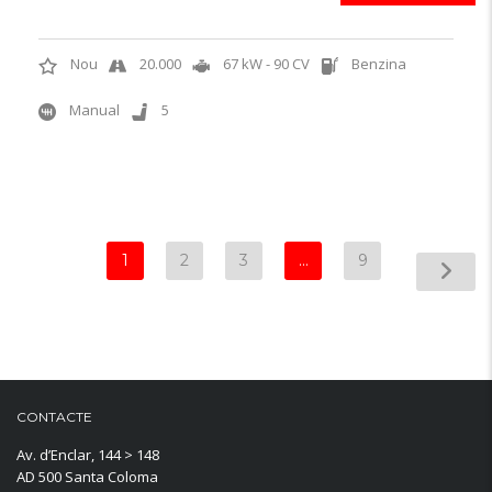
Nou
20.000
67 kW - 90 CV
Benzina
Manual
5
1
2
3
…
9
CONTACTE
Av. d’Enclar, 144 > 148
AD 500 Santa Coloma