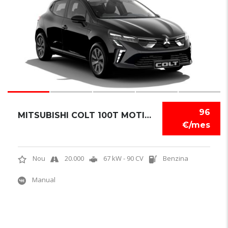
96
MITSUBISHI COLT 100T MOTION
€/mes
Nou
20.000
67 kW - 90 CV
Benzina
Manual