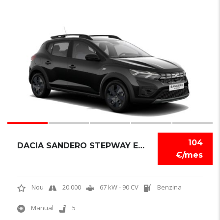
6
104
DACIA SANDERO STEPWAY EXPRESSION
€/mes
Nou
20.000
67 kW - 90 CV
Benzina
Manual
5