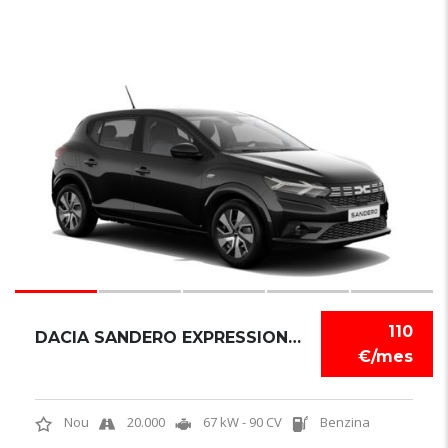
6
110
DACIA SANDERO EXPRESSION TCE
€/mes
Nou
20.000
67 kW - 90 CV
Benzina