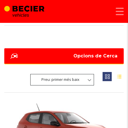
BECIER MOBILITAT
>
LISTINGS
>
XARXA RETENCIÓ D'EQUIPATGE
Opcions de Cerca
Preu: primer més baix
6