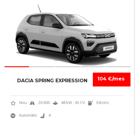
6
104 €/mes
DACIA SPRING EXPRESSION
Nou
20.000
48 kW - 65 CV
Elèctric
Automàtic
4