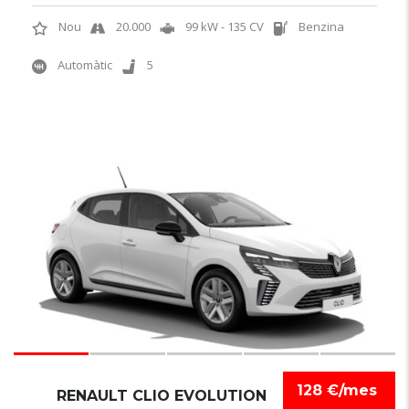
Nou
20.000
99 kW - 135 CV
Benzina
Automàtic
5
6
128 €/mes
RENAULT CLIO EVOLUTION