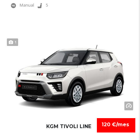
Manual
5
1
120 €/mes
KGM TIVOLI LINE