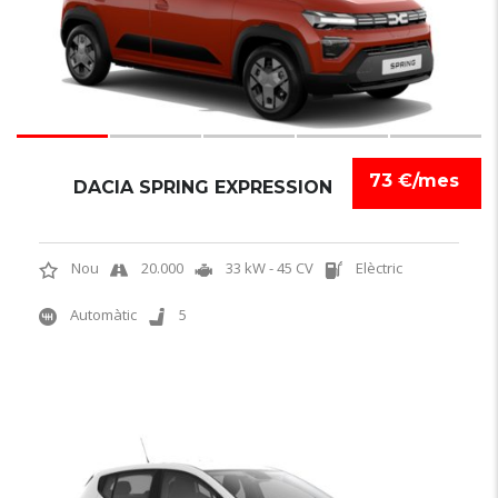
73 €/mes
DACIA SPRING EXPRESSION
Nou
20.000
33 kW - 45 CV
Elèctric
Automàtic
5
6