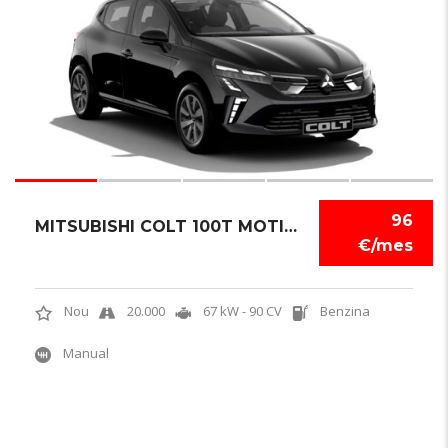
96
MITSUBISHI COLT 100T MOTION
€/mes
Nou
20.000
67 kW - 90 CV
Benzina
Manual