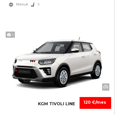
Manual
5
1
120 €/mes
KGM TIVOLI LINE