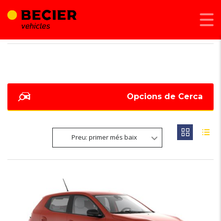
BECIER MOBILITAT
>
LISTINGS
>
VOLANT REGULABLE ALÇADA
Opcions de Cerca
Preu: primer més baix
6