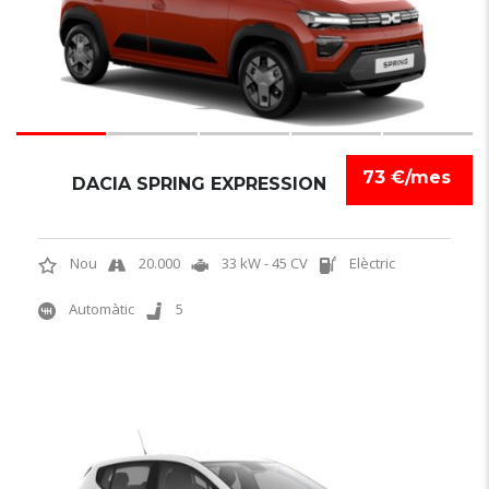
73 €/mes
DACIA SPRING EXPRESSION
Nou
20.000
33 kW - 45 CV
Elèctric
Automàtic
5
6