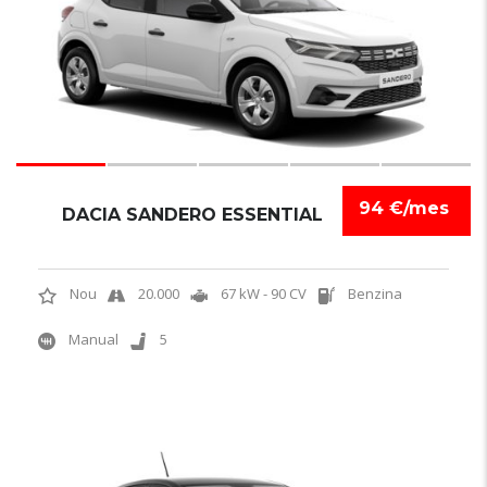
94 €/mes
DACIA SANDERO ESSENTIAL
Nou
20.000
67 kW - 90 CV
Benzina
Manual
5
5