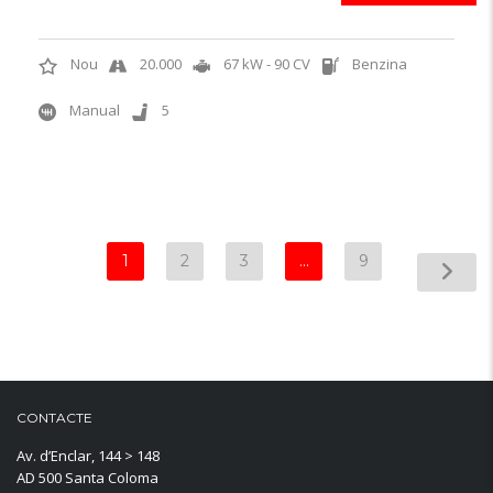
Nou
20.000
67 kW - 90 CV
Benzina
Manual
5
1
2
3
…
9
CONTACTE
Av. d’Enclar, 144 > 148
AD 500 Santa Coloma