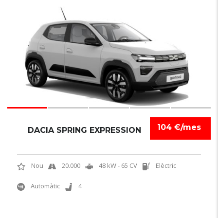
6
104 €/mes
DACIA SPRING EXPRESSION
Nou
20.000
48 kW - 65 CV
Elèctric
Automàtic
4