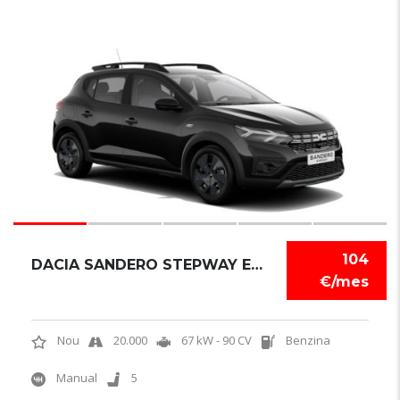
6
104
DACIA SANDERO STEPWAY EXPRESSION
€/mes
Nou
20.000
67 kW - 90 CV
Benzina
Manual
5