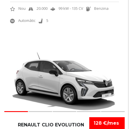
Nou
20.000
99 kW - 135 CV
Benzina
Automàtic
5
6
128 €/mes
RENAULT CLIO EVOLUTION