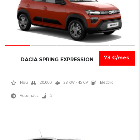
73 €/mes
DACIA SPRING EXPRESSION
Nou
20.000
33 kW - 45 CV
Elèctric
Automàtic
5
6