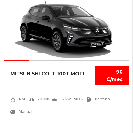
5
96
MITSUBISHI COLT 100T MOTION
€/mes
Nou
20.000
67 kW - 90 CV
Benzina
Manual