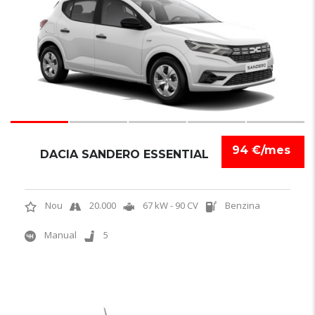
94 €/mes
DACIA SANDERO ESSENTIAL
Nou
20.000
67 kW - 90 CV
Benzina
Manual
5