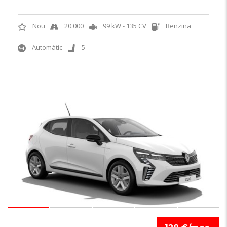
Nou
20.000
99 kW - 135 CV
Benzina
Automàtic
5
6