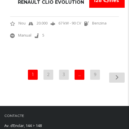
128 €/mes
RENAULT CLIO EVOLUTION
Nou
20.000
67 kW - 90 CV
Benzina
Manual
5
1
2
3
…
9
CONTACTE
Av. d’Enclar, 144 > 148