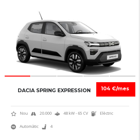
6
104 €/mes
DACIA SPRING EXPRESSION
Nou
20.000
48 kW - 65 CV
Elèctric
Automàtic
4