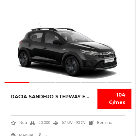
6
104
DACIA SANDERO STEPWAY EXPRESSION
€/mes
Nou
20.000
67 kW - 90 CV
Benzina
Manual
5