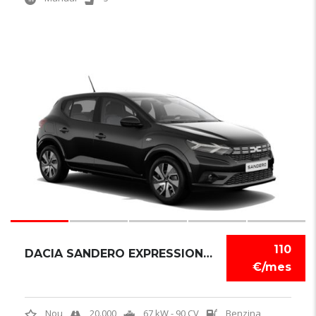
6
110
DACIA SANDERO EXPRESSION TCE
€/mes
Nou
20.000
67 kW - 90 CV
Benzina