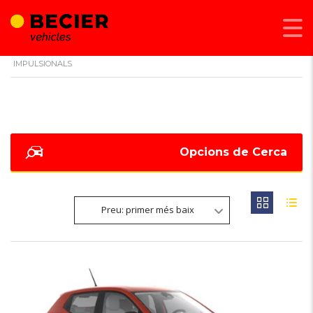
BECIER MOBILITAT
>
LISTINGS
>
VIDRES POSTERIORS ELÈCTRICS I
IMPULSIONALS
Opcions de Cerca
Preu: primer més baix
6