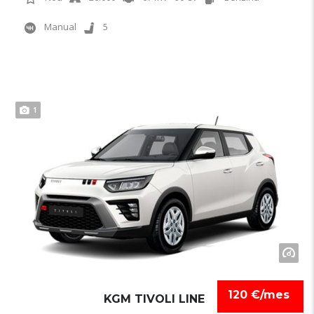
Manual
5
1
120 €/mes
KGM TIVOLI LINE