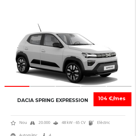
6
104 €/mes
DACIA SPRING EXPRESSION
Nou
20.000
48 kW - 65 CV
Elèctric
Automàtic
4