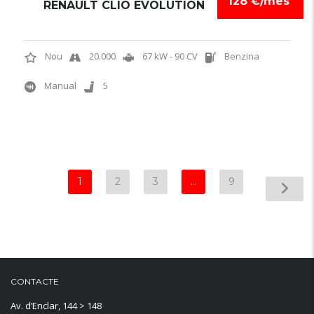
128 €/mes
RENAULT CLIO EVOLUTION
Nou
20.000
67 kW - 90 CV
Benzina
Manual
5
1
2
3
…
9
CONTACTE
Av. d’Enclar, 144 > 148