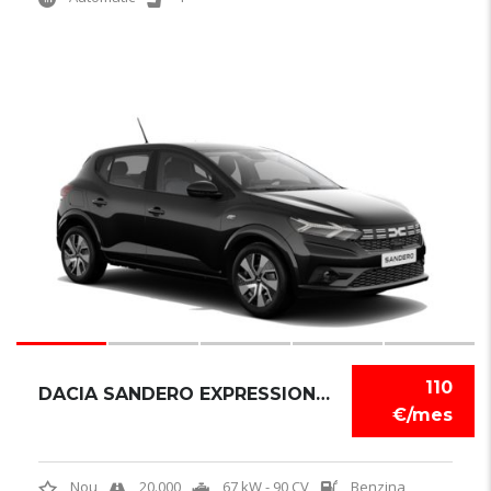
6
110
DACIA SANDERO EXPRESSION TCE
€/mes
Nou
20.000
67 kW - 90 CV
Benzina