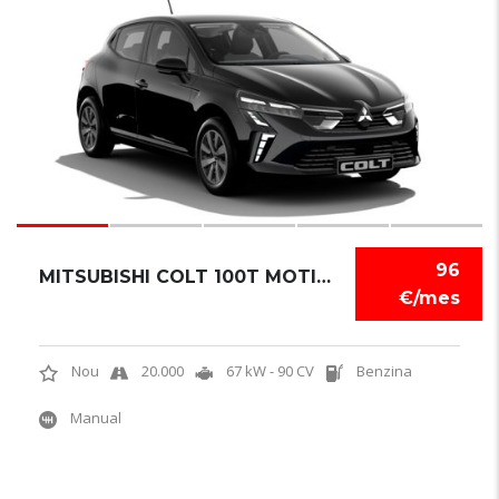
5
96
MITSUBISHI COLT 100T MOTION
€/mes
Nou
20.000
67 kW - 90 CV
Benzina
Manual