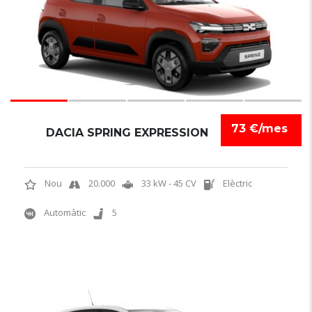
73 €/mes
DACIA SPRING EXPRESSION
Nou
20.000
33 kW - 45 CV
Elèctric
Automàtic
5
6