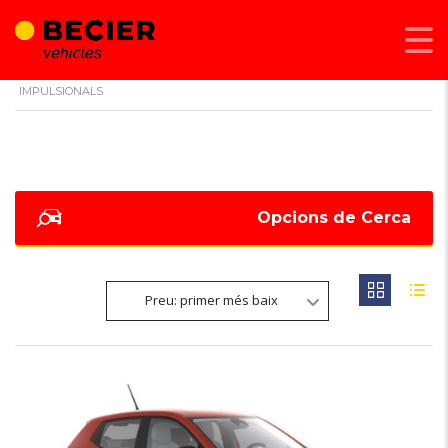
BECIER MOBILITAT
>
LISTINGS
>
VIDRES DAVANTERS ELÈCTRICS I
IMPULSIONALS
Opcions de Cerca
Preu: primer més baix
6