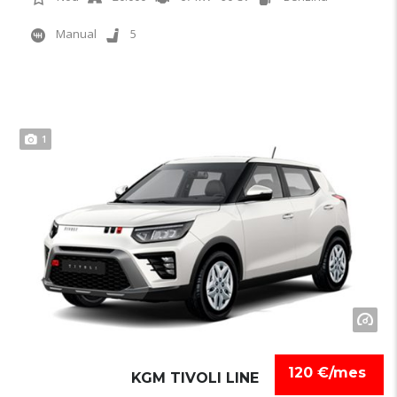
Manual
5
1
120 €/mes
KGM TIVOLI LINE