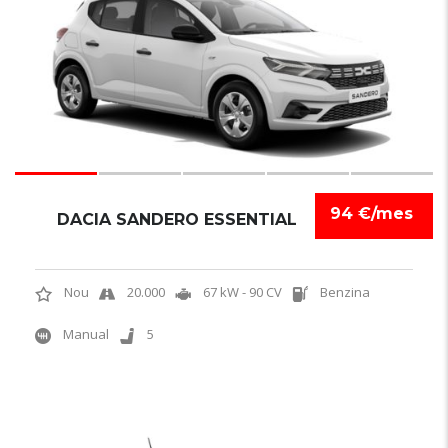
94 €/mes
DACIA SANDERO ESSENTIAL
Nou
20.000
67 kW - 90 CV
Benzina
Manual
5