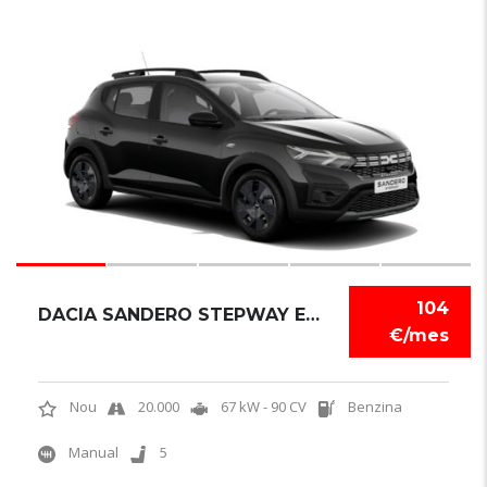
6
104
DACIA SANDERO STEPWAY EXPRESSION
€/mes
Nou
20.000
67 kW - 90 CV
Benzina
Manual
5