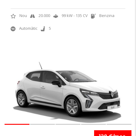
Nou
20.000
99 kW - 135 CV
Benzina
Automàtic
5
6