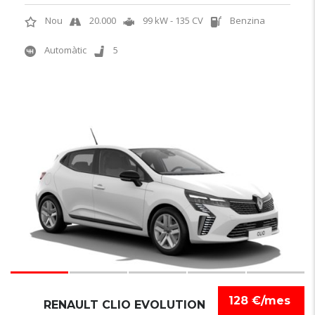
Nou
20.000
99 kW - 135 CV
Benzina
Automàtic
5
6
128 €/mes
RENAULT CLIO EVOLUTION