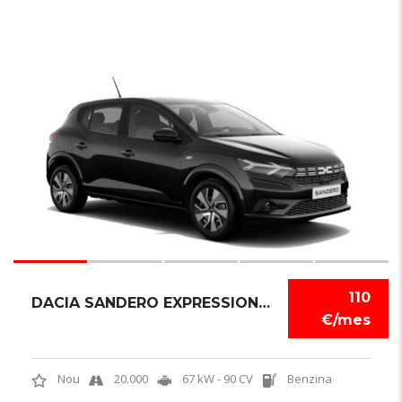
6
110
DACIA SANDERO EXPRESSION TCE
€/mes
Nou
20.000
67 kW - 90 CV
Benzina