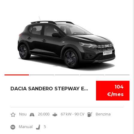
6
104
DACIA SANDERO STEPWAY EXPRESSION
€/mes
Nou
20.000
67 kW - 90 CV
Benzina
Manual
5