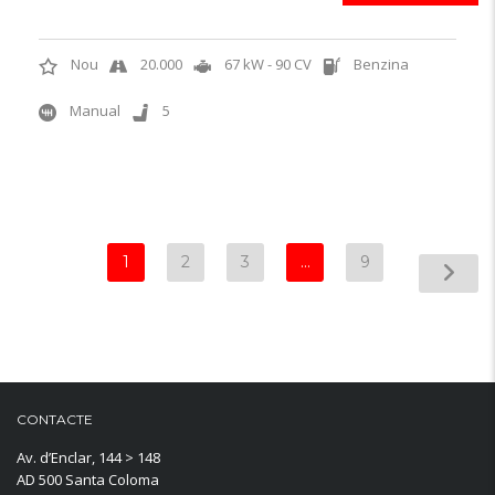
Nou
20.000
67 kW - 90 CV
Benzina
Manual
5
1
2
3
…
9
CONTACTE
Av. d’Enclar, 144 > 148
AD 500 Santa Coloma