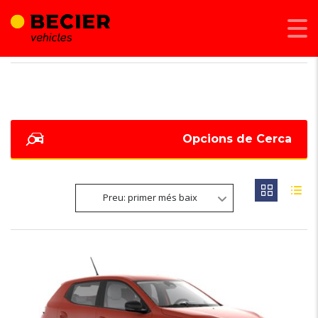
BECIER MOBILITAT
>
LISTINGS
>
VIDRES DAVANTERS ELÈCTRICS
Opcions de Cerca
Preu: primer més baix
6