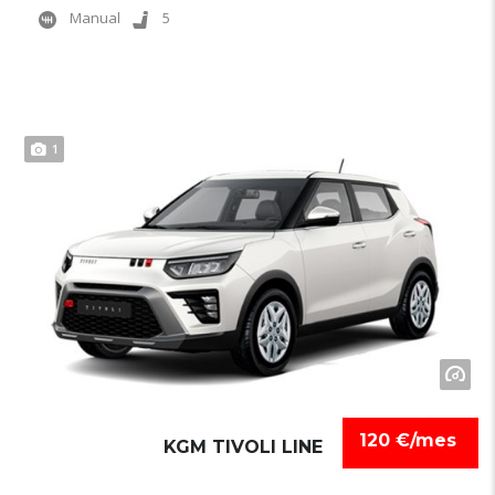
Manual
5
1
120 €/mes
KGM TIVOLI LINE