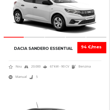
94 €/mes
DACIA SANDERO ESSENTIAL
Nou
20.000
67 kW - 90 CV
Benzina
Manual
5
5