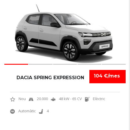
6
104 €/mes
DACIA SPRING EXPRESSION
Nou
20.000
48 kW - 65 CV
Elèctric
Automàtic
4