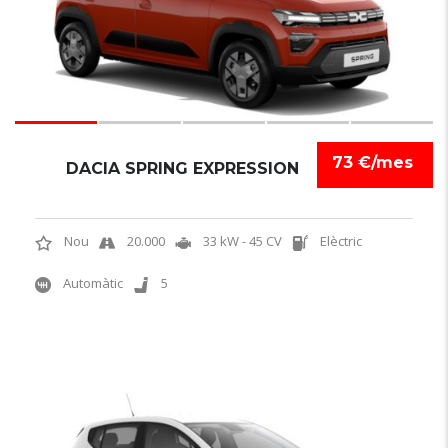
73 €/mes
DACIA SPRING EXPRESSION
Nou
20.000
33 kW - 45 CV
Elèctric
Automàtic
5
6