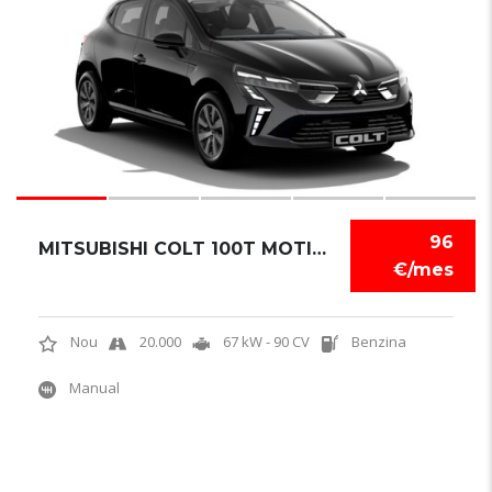
96
MITSUBISHI COLT 100T MOTION
€/mes
Nou
20.000
67 kW - 90 CV
Benzina
Manual