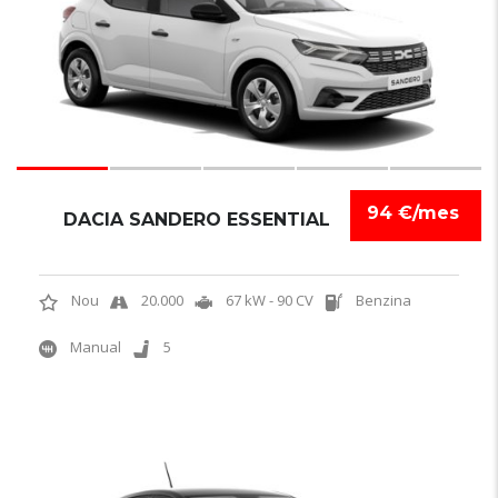
94 €/mes
DACIA SANDERO ESSENTIAL
Nou
20.000
67 kW - 90 CV
Benzina
Manual
5
5