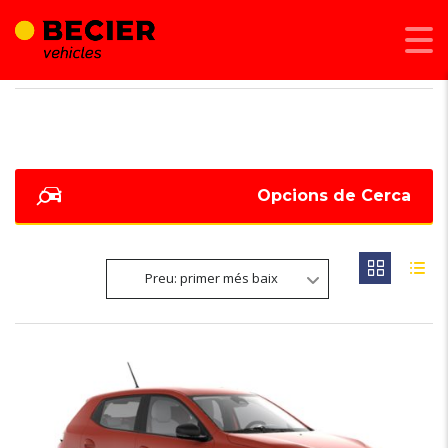
BECIER MOBILITAT
>
LISTINGS
>
SISTEMA INFOENTRETENIMENT SDA 7"
Opcions de Cerca
Preu: primer més baix
6