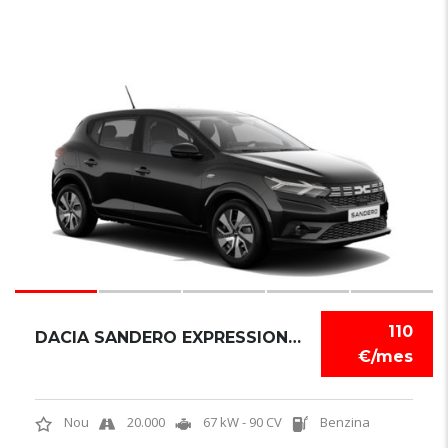
6
110
DACIA SANDERO EXPRESSION TCE
€/mes
Nou
20.000
67 kW - 90 CV
Benzina