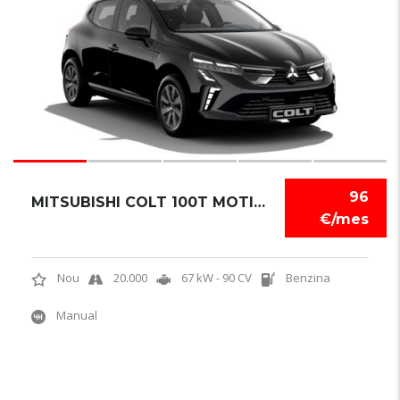
96
MITSUBISHI COLT 100T MOTION
€/mes
Nou
20.000
67 kW - 90 CV
Benzina
Manual