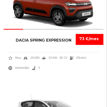
73 €/mes
DACIA SPRING EXPRESSION
Nou
20.000
33 kW - 45 CV
Elèctric
Automàtic
5
6