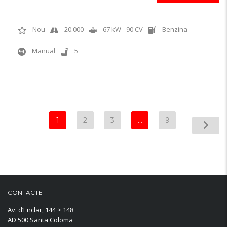
Nou
20.000
67 kW - 90 CV
Benzina
Manual
5
1
2
3
…
9
CONTACTE
Av. d’Enclar, 144 > 148
AD 500 Santa Coloma