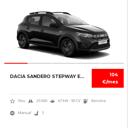
6
104
DACIA SANDERO STEPWAY EXPRESSION
€/mes
Nou
20.000
67 kW - 90 CV
Benzina
Manual
5