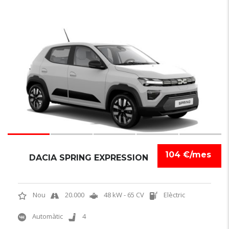
6
104 €/mes
DACIA SPRING EXPRESSION
Nou
20.000
48 kW - 65 CV
Elèctric
Automàtic
4