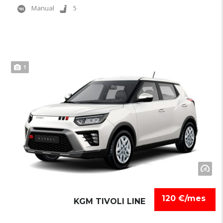
Manual
5
1
120 €/mes
KGM TIVOLI LINE