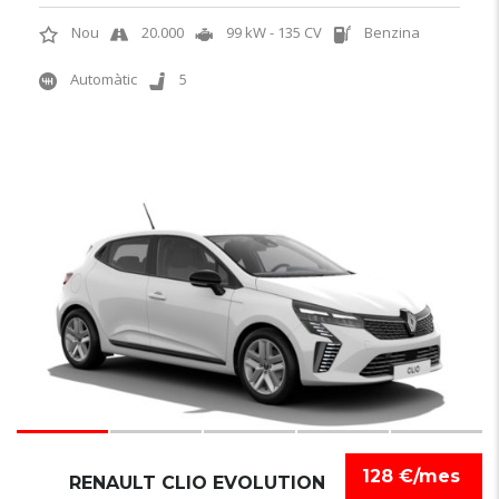
Nou
20.000
99 kW - 135 CV
Benzina
Automàtic
5
6
128 €/mes
RENAULT CLIO EVOLUTION