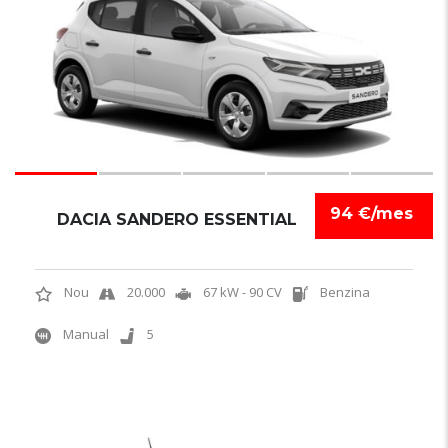
94 €/mes
DACIA SANDERO ESSENTIAL
Nou
20.000
67 kW - 90 CV
Benzina
Manual
5