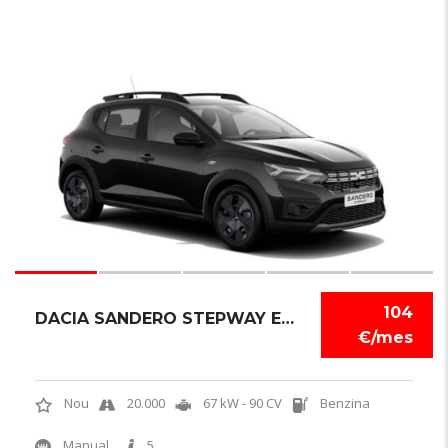
6
104
DACIA SANDERO STEPWAY EXPRESSION
€/mes
Nou
20.000
67 kW - 90 CV
Benzina
Manual
5