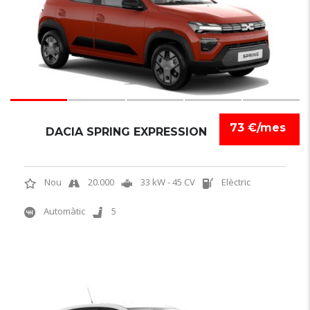
73 €/mes
DACIA SPRING EXPRESSION
Nou
20.000
33 kW - 45 CV
Elèctric
Automàtic
5
6