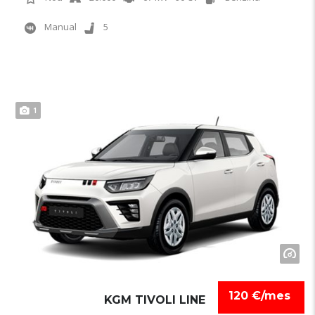
Manual
5
1
120 €/mes
KGM TIVOLI LINE