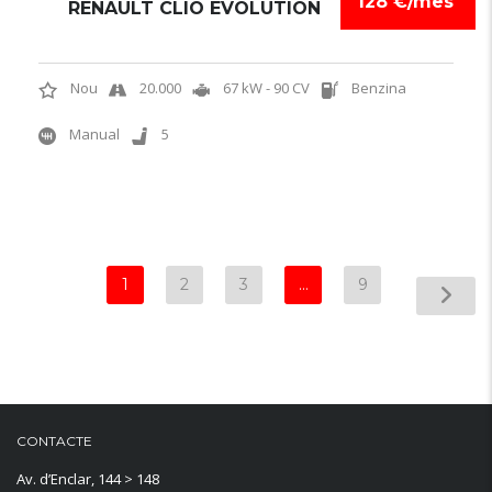
128 €/mes
RENAULT CLIO EVOLUTION
Nou
20.000
67 kW - 90 CV
Benzina
Manual
5
1
2
3
…
9
CONTACTE
Av. d’Enclar, 144 > 148