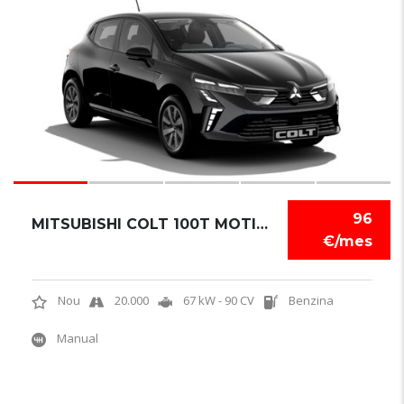
5
96
MITSUBISHI COLT 100T MOTION
€/mes
Nou
20.000
67 kW - 90 CV
Benzina
Manual