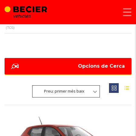
BECIER MOBILITAT
>
LISTINGS
>
SISTEMA DE CONTROL DE TRACCIÓ
(TCS)
Opcions de Cerca
Preu: primer més baix
6