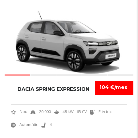
6
104 €/mes
DACIA SPRING EXPRESSION
Nou
20.000
48 kW - 65 CV
Elèctric
Automàtic
4