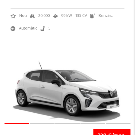
Nou
20.000
99 kW - 135 CV
Benzina
Automàtic
5
6