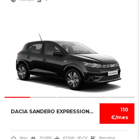
6
110
DACIA SANDERO EXPRESSION TCE
€/mes
Nou
20.000
67 kW - 90 CV
Benzina