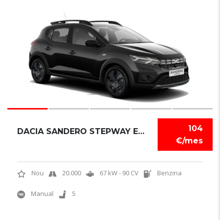
6
104
DACIA SANDERO STEPWAY EXPRESSION
€/mes
Nou
20.000
67 kW - 90 CV
Benzina
Manual
5