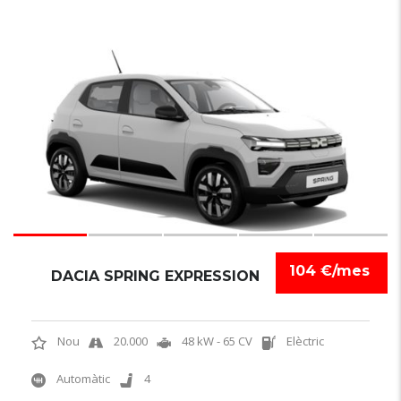
6
104 €/mes
DACIA SPRING EXPRESSION
Nou
20.000
48 kW - 65 CV
Elèctric
Automàtic
4