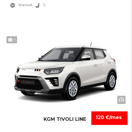
Manual
5
1
120 €/mes
KGM TIVOLI LINE