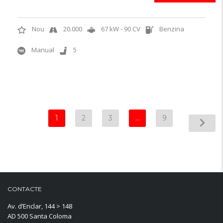
Nou
20.000
67 kW - 90 CV
Benzina
Manual
5
1
2
3
…
9
CONTACTE
Av. d’Enclar, 144 > 148
AD 500 Santa Coloma