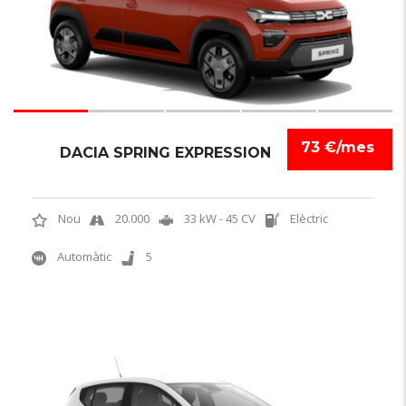
73 €/mes
DACIA SPRING EXPRESSION
Nou
20.000
33 kW - 45 CV
Elèctric
Automàtic
5
6