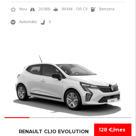
Nou
20.000
99 kW - 135 CV
Benzina
Automàtic
5
6
128 €/mes
RENAULT CLIO EVOLUTION