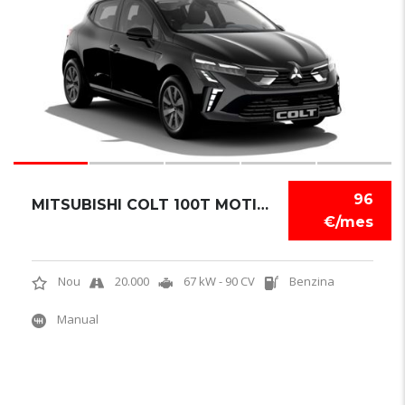
96
MITSUBISHI COLT 100T MOTION
€/mes
Nou
20.000
67 kW - 90 CV
Benzina
Manual