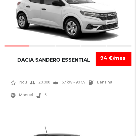
94 €/mes
DACIA SANDERO ESSENTIAL
Nou
20.000
67 kW - 90 CV
Benzina
Manual
5
5