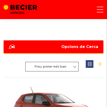
BECIER MOBILITAT
>
LISTINGS
>
SEIENTS ELÈCTRICS
Opcions de Cerca
Preu: primer més baix
6