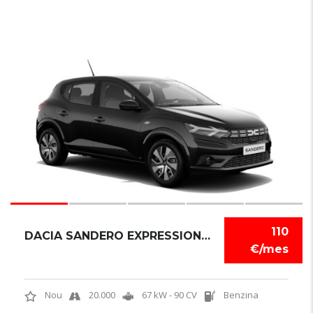
6
110
DACIA SANDERO EXPRESSION TCE
€/mes
Nou
20.000
67 kW - 90 CV
Benzina