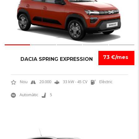
73 €/mes
DACIA SPRING EXPRESSION
Nou
20.000
33 kW - 45 CV
Elèctric
Automàtic
5
6