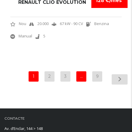
128 €/mes
RENAULT CLIO EVOLUTION
Nou
20.000
67 kW - 90 CV
Benzina
Manual
5
1
2
3
…
9
CONTACTE
Av. d’Enclar, 144 > 148