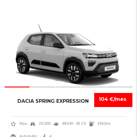
6
104 €/mes
DACIA SPRING EXPRESSION
Nou
20.000
48 kW - 65 CV
Elèctric
Automàtic
4