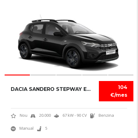
6
104
DACIA SANDERO STEPWAY EXPRESSION
€/mes
Nou
20.000
67 kW - 90 CV
Benzina
Manual
5