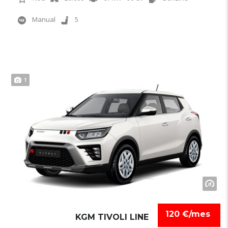
Manual
5
1
120 €/mes
KGM TIVOLI LINE