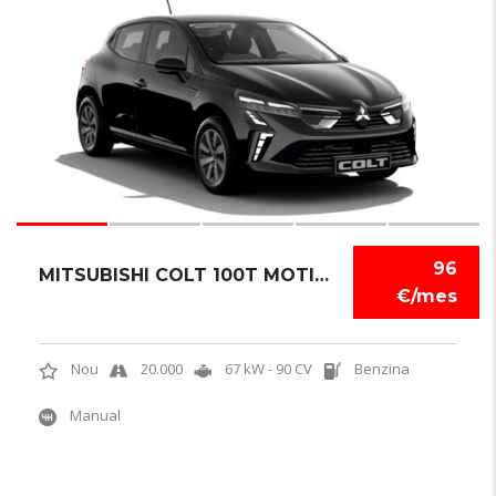
5
96
MITSUBISHI COLT 100T MOTION
€/mes
Nou
20.000
67 kW - 90 CV
Benzina
Manual