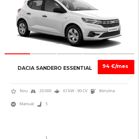
94 €/mes
DACIA SANDERO ESSENTIAL
Nou
20.000
67 kW - 90 CV
Benzina
Manual
5