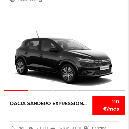
6
110
DACIA SANDERO EXPRESSION TCE
€/mes
Nou
20.000
67 kW - 90 CV
Benzina