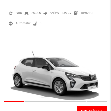
Nou
20.000
99 kW - 135 CV
Benzina
Automàtic
5
6