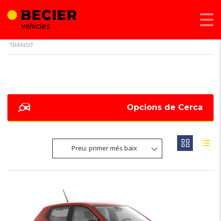
BECIER MOBILITAT
>
LISTINGS
>
RECONEIXEMENT DE SENYALS DE
TRÀNSIT
Opcions de Cerca
Preu: primer més baix
6