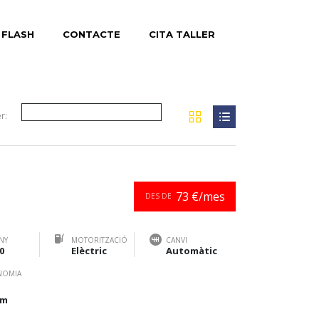
 FLASH
CONTACTE
CITA TALLER
r:
73 €/mes
DES DE
NY
MOTORITZACIÓ
CANVI
0
Elèctric
Automàtic
NOMIA
km