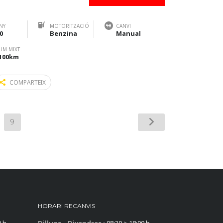
NY
MOTORITZACIÓ
CANVI
0
Benzina
Manual
UM MIXT
/100km
COMPARTEIX
9
HORARI RECANVIS