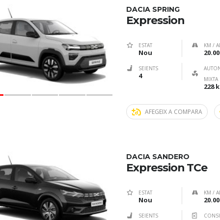
DACIA SPRING
Expression
ESTAT
KM / A
Nou
20.00
SEIENTS
AUTO
4
MIXTA
228 
AFEGEIX A COMPARA
DACIA SANDERO
Expression TCe
ESTAT
KM / A
Nou
20.00
SEIENTS
CONS