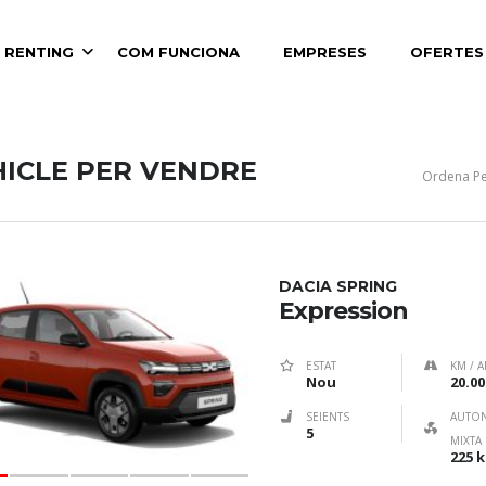
 RENTING
COM FUNCIONA
EMPRESES
OFERTES
T DIGITAL 10.2"
HICLE PER VENDRE
Ordena Pe
DACIA SPRING
Expression
ESTAT
KM / A
Nou
20.00
SEIENTS
AUTO
5
MIXTA
225 