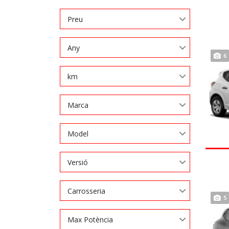
Preu
Any
6
km
Marca
Model
Versió
Carrosseria
5
Max Potència