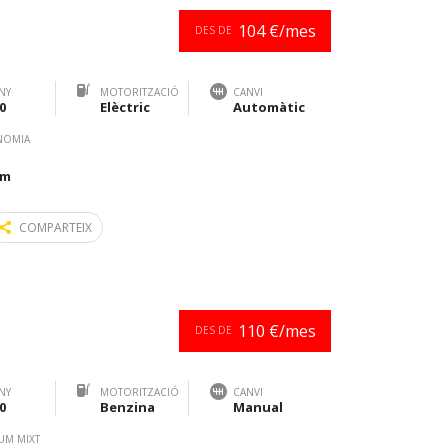
104 €/mes
DES DE
NY
MOTORITZACIÓ
CANVI
0
Elèctric
Automàtic
NOMIA
km
COMPARTEIX
110 €/mes
DES DE
NY
MOTORITZACIÓ
CANVI
0
Benzina
Manual
UM MIXT