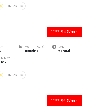
COMPARTEIX
94 €/mes
DES DE
NY
MOTORITZACIÓ
CANVI
0
Benzina
Manual
UM MIXT
/100km
COMPARTEIX
96 €/mes
DES DE