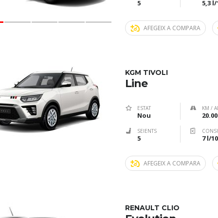
5
5,3 l
AFEGEIX A COMPARA
KGM TIVOLI
Line
ESTAT
KM / A
Nou
20.00
SEIENTS
CONS
5
7 l/
AFEGEIX A COMPARA
RENAULT CLIO