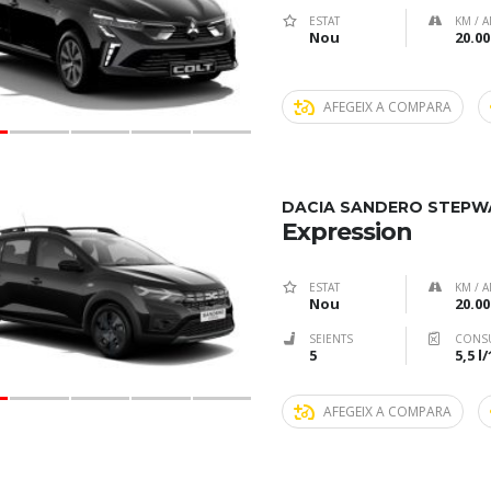
ESTAT
KM / A
Nou
20.00
AFEGEIX A COMPARA
DACIA SANDERO STEPW
Expression
ESTAT
KM / A
Nou
20.00
SEIENTS
CONS
5
5,5 l
AFEGEIX A COMPARA