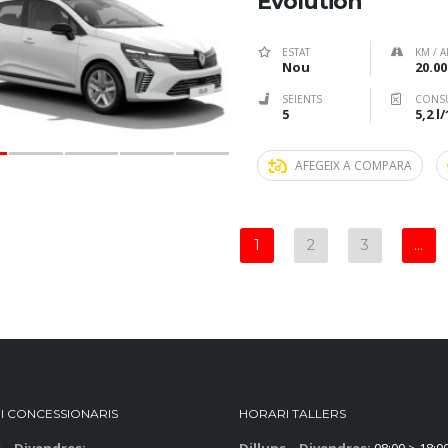
Evolution
ESTAT
KM / A
Nou
20.00
SEIENTS
CONS
5
5,2 l
AFEGEIX A COMPARA
1
2
3
…
I CONCESSIONARIS
HORARI TALLERS