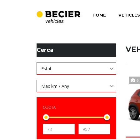
HOME
VEHICLES
BECIER MOBILITAT
>
LISTINGS
>
QUADRE DE COMANDAMEN
VE
Cerca
Estat
6
Max km / Any
QUOTA