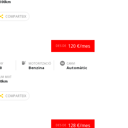
/100km
COMPARTEIX
120 €/mes
DES DE
NY
MOTORITZACIÓ
CANVI
0
Benzina
Automàtic
UM MIXT
100km
COMPARTEIX
128 €/mes
DES DE